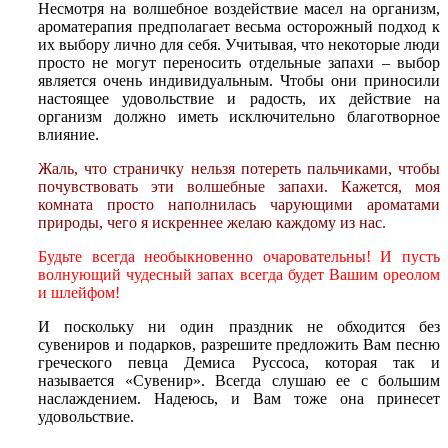
Несмотря на волшебное воздействие масел на организм,
ароматерапия предполагает весьма осторожный подход к
их выбору лично для себя. Учитывая, что некоторые люди
просто не могут переносить отдельные запахи – выбор
является очень индивидуальным. Чтобы они приносили
настоящее удовольствие и радость, их действие на
организм должно иметь исключительно благотворное
влияние.
Жаль, что страничку нельзя потереть пальчиками, чтобы
почувствовать эти волшебные запахи. Кажется, моя
комната просто наполнилась чарующими ароматами
природы, чего я искреннее желаю каждому из нас.
Будьте всегда необыкновенно очаровательны! И пусть
волнующий чудесный запах всегда будет Вашим ореолом
и шлейфом!
И поскольку ни один праздник не обходится без
сувениров и подарков, разрешите предложить Вам песню
греческого певца Демиса Руссоса, которая так и
называется «Сувенир». Всегда слушаю ее с большим
наслаждением. Надеюсь, и Вам тоже она принесет
удовольствие.