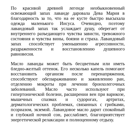
По красивой древней легенде необыкновенный
освежающий запах лаванде даровала Дева Мария в
благодарность за то, что на ее кусте быстро высыхала
одежда маленького Иисуса. Очевидно, поэтому
лавандовый запах так услаждает душу, оберегает от
внутреннего разъедающего чувства зависти, тревожного
состояния и чувства вины, боязни и страха. Лавандовый
запах способствует уменьшению агрессивности,
раздраженности и восстановлению душевного
равновесия.
Масло лаванды может быть бесцветным или иметь
бледно-желтый оттенок. Его несколько капель помогают
восстановить организм после перенапряжения,
способствуют обеззараживанию и заживлению ран,
отделению мокроты при лечении бронхолегочных
заболеваний. Масло часто используют при
гипертонической болезни, расширении вен при варикозе,
мышечных спазмах и судорогах, артритах,
дерматологических проблемах, связанных с грибками,
псориазом, экземой. Лавандовое масло дарит спокойный
и глубокий ночной сон, расслабляет, благоприятствует
энергетической релаксации и полноценному отдыху.