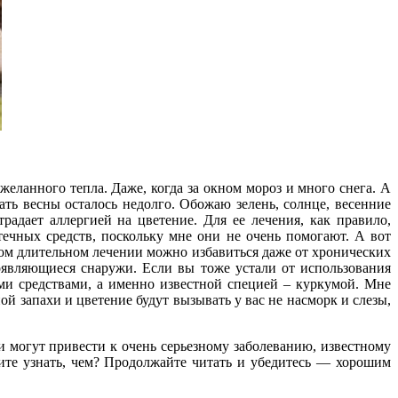
желанного тепла. Даже, когда за окном мороз и много снега. А
ать весны осталось недолго. Обожаю зелень, солнце, весенние
радает аллергией на цветение. Для ее лечения, как правило,
течных средств, поскольку мне они не очень помогают. А вот
вом длительном лечении можно избавиться даже от хронических
оявляющиеся снаружи. Если вы тоже устали от использования
ми средствами, а именно известной специей – куркумой. Мне
ой запахи и цветение будут вызывать у вас не насморк и слезы,
 могут привести к очень серьезному заболеванию, известному
тите узнать, чем? Продолжайте читать и убедитесь — хорошим