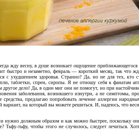
всегда жду весну, в душе возникает ощущение приближающегося 
дит быстро и незаметно, февраль — короткий месяц, так что жд
 с ухудшением здоровья. Странно? Да, но не для тех, кто ст
ли, таблетки, спреи, сиропы. Я не отношу себя к фанатам ап
м другое дело! Да, в один миг они не помогут, но при настойчи
новения заболевания, возникшего изнутри, а не симптомы, пр
 средства, предлагаю попробовать лечение аллергии народны
 вариант, на который вы можете решиться. И, надеюсь, что весн
ии нужно должным образом и как можно быстрее, поскольку они
? Тьфу-тьфу, чтобы этого не случилось, следует лечиться. Хо