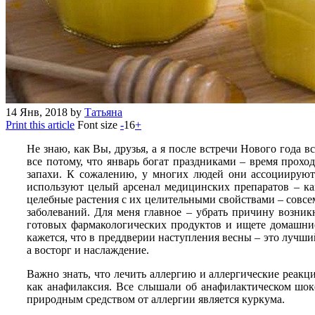
14
Янв, 2018
by
Татьяна
Print this article
Font size
-
16
+
Не знаю, как Вы, друзья, а я после встречи Нового года 
все потому, что январь богат праздниками – время прохо
запахи. К сожалению, у многих людей они ассоциируются
используют целый арсенал медицинских препаратов – кап
целебные растения с их целительными свойствами – совсе
заболеваний. Для меня главное – убрать причину возник
готовых фармакологических продуктов и ищете домашние
кажется, что в преддверии наступления весны – это лучший
а восторг и наслаждение.
Важно знать, что лечить аллергию и аллергические реакц
как анафилаксия. Все слышали об анафилактическом шоке
природным средством от аллергии является куркума.