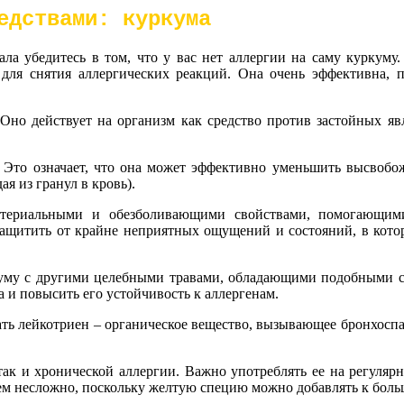
редствами: куркума
а убедитесь в том, что у вас нет аллергии на саму куркуму. 
а для снятия аллергических реакций. Она очень эффективна, 
Оно действует на организм как средство против застойных яв
. Это означает, что она может эффективно уменьшить высвобо
я из гранул в кровь).
бактериальными и обезболивающими свойствами, помогающи
щитить от крайне неприятных ощущений и состояний, в которы
уму с другими целебными травами, обладающими подобными св
 и повысить его устойчивость к аллергенам.
ть лейкотриен – органическое вещество, вызывающее бронхоспа
так и хронической аллергии. Важно употреблять ее на регулярн
всем несложно, поскольку желтую специю можно добавлять к бо