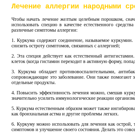
Лечение аллергии народными с
Чтобы начать лечение желтым целебным порошком, сначал
использовать специю в качестве естественного средств
различные симптомы аллергии:
1. Куркума содержит соединение, называемое куркумин. 
снизить остроту симптомов, связанных с аллергией;
2. Эта специя действует как естественный антигистамин
клеток (когда гистамин переходит в активную форму, попада
3. Куркума обладает противовоспалительными, анти
сопровождающие это заболевание. Они также помогают за
отдельные продукты.
4. Повысить эффективность лечения можно, смешав курк
значительно усилить иммунологические реакции организма
5. Куркума естественным образом может также ингибирова
как бронхиальная астма и другие проблемы легких.
6. Куркуму можно использовать для лечения как острой, 
симптомов и улучшение своего состояния. Делать это со