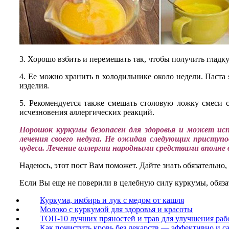
3. Хорошо взбить и перемешать так, чтобы получить гладку
4. Ее можно хранить в холодильнике около недели. Паста 
изделия.
5. Рекомендуется также смешать столовую ложку смеси 
исчезновения аллергических реакций.
Порошок куркумы безопасен для здоровья и может исп
лечения своего недуга. Не ожидая следующих приступ
чудеса. Лечение аллергии народными средствами вполне
Надеюсь, этот пост Вам поможет. Дайте знать обязательно
Если Вы еще не поверили в целебную силу куркумы, обяза
Куркума, имбирь и лук с медом от кашля
Молоко с куркумой для здоровья и красоты
ТОП-10 лучших пряностей и трав для улучшения раб
Как почистить кровь без лекарств — эффективно и с