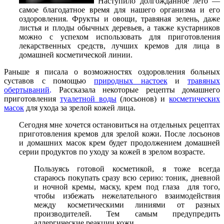
Наступило долгожданное лето —
самое благодатное время для нашего организма и его
оздоровления. Фрукты и овощи, травяная зелень, даже
листья и плоды обычных деревьев, а также кустарников
можно с успехом использовать для приготовления
лекарственных средств, лучших кремов для лица в
домашней косметической линии.
Раньше я писала о возможностях оздоровления больных
суставов с помощью
природных настоек
и
травяных
обертываний
.
Рассказала некоторые рецепты домашнего
приготовления
туалетной воды
(лосьонов) и
косметических
масок
для ухода за зрелой кожей лица.
Сегодня мне хочется остановиться на отдельных рецептах
приготовления кремов для зрелой кожи. После лосьонов
и домашних масок крем будет продолжением домашней
серии продуктов по уходу за кожей в зрелом возрасте.
Пользуясь готовой косметикой, я тоже всегда
стараюсь покупать сразу всю серию: тоник, дневной
и ночной кремы, маску, крем под глаза для того,
чтобы избежать нежелательного взаимодействия
между косметическими линиями от разных
производителей. Тем самым предупредить
аллергические реакции кожи.