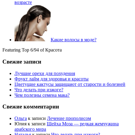
возрасте
Какие волосы в моде?
Featuring Top 6/94 of Красота
Свежие записи
Лучшие орехи для похудения
Фрукт лайм для здоровья и красоты
Цветущие кактусы защищают от старости и болезней
Что делать при изжоге?
Чем полезны семена мака?
Свежие комментарии
Ольга
к записи
Лечение прополисом
Юлия
к записи
Шейха Моза — редкая жемчужина
арабского мира
Наталья
к записи
Что делать при изжоге?