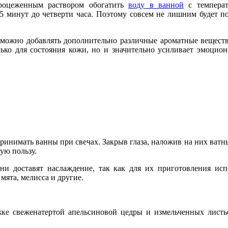
Процеженным раствором обогатить
воду в ванной
с темпера
минут до четверти часа. Поэтому совсем не лишним будет пос
 можно добавлять дополнительно различные ароматные вещества
ько для состояния кожи, но и значительно усиливает эмоцион
ринимать ванны при свечах. Закрыв глаза, наложив на них ватн
ую пользу.
ни доставят наслаждение, так как для их приготовления ис
мята, мелисса и другие.
жке свеженатертой апельсиновой цедры и измельченных листь