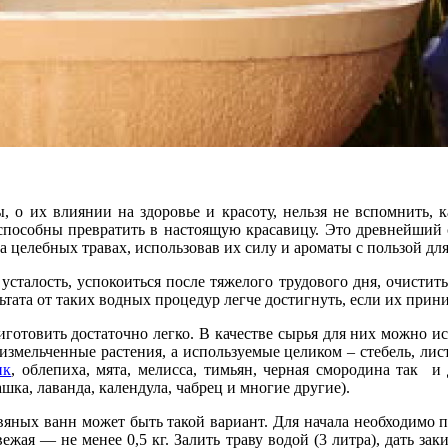
, о их влиянии на здоровье и красоту, нельзя не вспомнить, 
особны превратить в настоящую красавицу. Это древнейший с
 целебных травах, использовав их силу и ароматы с пользой для
сталость, успокоиться после тяжелого трудового дня, очистит
ата от таких водных процедур легче достигнуть, если их приним
отовить достаточно легко. В качестве сырья для них можно ис
измельченные растения, а используемые целиком – стебель, лист
ик
, облепиха, мята, мелисса, тимьян, черная смородина так
ашка, лаванда, календула, чабрец и многие другие).
яных ванн может быть такой вариант. Для начала необходимо п
ежая — не менее 0,5 кг. Залить траву водой (3 литра), дать за