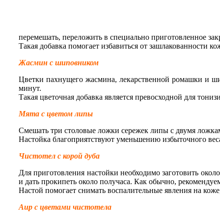
перемешать, переложить в специально приготовленное закры
Такая добавка помогает избавиться от зашлакованности ко
Жасмин с шиповником
Цветки пахнущего жасмина, лекарственной ромашки и шип
минут.
Такая цветочная добавка является превосходной для тониз
Мята с цветом липы
Смешать три столовые ложки сережек липы с двумя ложками
Настойка благоприятствуют уменьшению избыточного веса,
Чистотел с корой дуба
Для приготовления настойки необходимо заготовить около
и дать прокипеть около получаса. Как обычно, рекомендуе
Настой помогает снимать воспалительные явления на коже
Аир с цветами чистотела