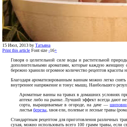
15
Июл, 2013
by
Татьяна
Print this article
Font size
-
16
+
Говоря о целительной силе воды и растительной природы
дополнительными ароматами, которые каждую женщину сп
бережно хранили огромное количество рецептов красоты на
Благодаря ароматизированным ваннам можно легко снять у
внутреннее напряжение и тонус мышц. Наибольшего результ
Ароматные ванны на травах в домашних условиях приг
аптеке либо на рынке. Лучший эффект всегда дают не
сорта, выращиваемые в огороде, на даче —
шиповн
листья
березы
, хвоя ели, полевые и лесные травы (ром
Стандартным рецептом для приготовления различных трав
сухая, можно использовать всего 100 грамм травы, если св