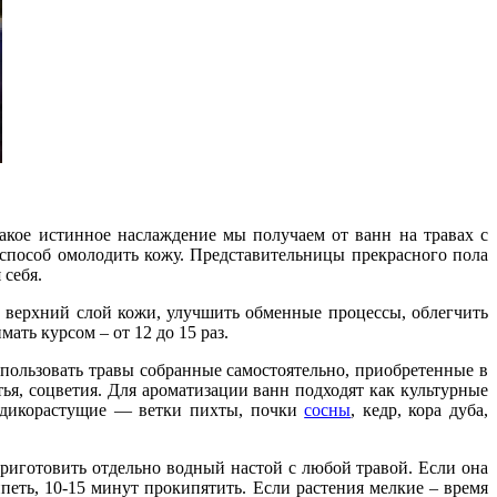
какое истинное наслаждение мы получаем от ванн на травах с
пособ омолодить кожу. Представительницы прекрасного пола
 себя.
ь верхний слой кожи, улучшить обменные процессы, облегчить
ать курсом – от 12 до 15 раз.
пользовать травы собранные самостоятельно, приобретенные в
ья, соцветия. Для ароматизации ванн подходят как культурные
 и дикорастущие — ветки пихты, почки
сосны
, кедр, кора дуба,
риготовить отдельно водный настой с любой травой. Если она
кипеть, 10-15 минут прокипятить. Если растения мелкие – время