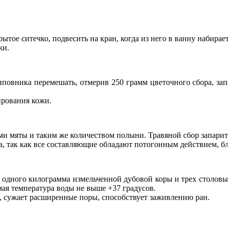
тое ситечко, подвесить на кран, когда из него в ванну набирает
жи.
овника перемешать, отмерив 250 грамм цветочного сбора, запа
ирования кожи.
 мяты и таким же количеством полыни. Травяной сбор запарить 0
 так как все составляющие обладают потогонным действием, бл
 одного килограмма измельченной дубовой коры и трех столовы
мая температура воды не выше +37 градусов.
, сужает расширенные поры, способствует заживлению ран.