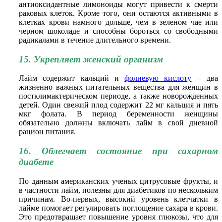
антиоксидантные лимоноиды могут привести к смерти
раковых клеток. Кроме того, они остаются активными в
клетках крови намного дольше, чем в зеленом чае или
черном шоколаде и способны бороться со свободными
радикалами в течение длительного времени.
15. Укрепляет женский организм
Лайм содержит кальций и
фолиевую кислоту
– два
жизненно важных питательных вещества для женщин в
постклимактерическом периоде, а также новорожденных
детей. Один свежий плод содержит 22 мг кальция и пять
мкг фолата. В период беременности женщины
обязательно должны включать лайм в свой дневной
рацион питания.
16. Облегчает состояние при сахарном
диабете
По данным американских ученых цитрусовые фрукты, и
в частности лайм, полезны для диабетиков по нескольким
причинам. Во-первых, высокий уровень клетчатки в
лайме помогает регулировать поглощение сахара в крови.
Это предотвращает повышение уровня глюкозы, что для