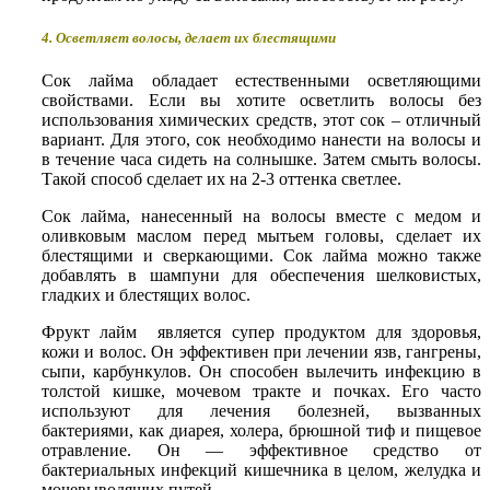
4. Осветляет волосы, делает их блестящими
Сок лайма обладает естественными осветляющими
свойствами. Если вы хотите осветлить волосы без
использования химических средств, этот сок – отличный
вариант. Для этого, сок необходимо нанести на волосы и
в течение часа сидеть на солнышке. Затем смыть волосы.
Такой способ сделает их на 2-3 оттенка светлее.
Сок лайма, нанесенный на волосы вместе с медом и
оливковым маслом перед мытьем головы, сделает их
блестящими и сверкающими. Сок лайма можно также
добавлять в шампуни для обеспечения шелковистых,
гладких и блестящих волос.
Фрукт лайм является супер продуктом для здоровья,
кожи и волос. Он эффективен при лечении язв, гангрены,
сыпи, карбункулов. Он способен вылечить инфекцию в
толстой кишке, мочевом тракте и почках. Его часто
используют для лечения болезней, вызванных
бактериями, как диарея, холера, брюшной тиф и пищевое
отравление. Он — эффективное средство от
бактериальных инфекций кишечника в целом, желудка и
мочевыводящих путей.