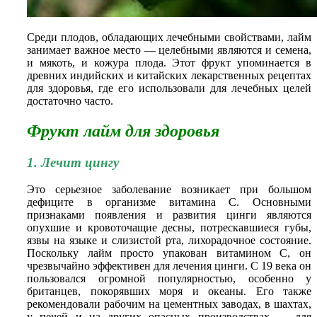
Среди плодов, обладающих лечебными свойствами, лайм
занимает важное место — целебными являются и семена,
и мякоть, и кожура плода. Этот фрукт упоминается в
древних индийских и китайских лекарственных рецептах
для здоровья, где его использовали для лечебных целей
достаточно часто.
Фрукт лайм для здоровья
1. Лечит цингу
Это серьезное заболевание возникает при большом
дефиците в организме витамина С. Основными
признаками появления и развития цинги являются
опухшие и кровоточащие десны, потрескавшиеся губы,
язвы на языке и слизистой рта, лихорадочное состояние.
Поскольку лайм просто упакован витамином С, он
чрезвычайно эффективен для лечения цинги. С 19 века он
пользовался огромной популярностью, особенно у
британцев, покорявших моря и океаны. Его также
рекомендовали рабочим на цементных заводах, в шахтах,
у печей и на других опасных производствах — для