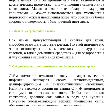
пор. Именно по этой причине его часто используют в
косметических продуктах – для улучшения внешнего вида
кожи лица. Масло лайма также обладает вяжущими
свойствами и может использоваться для уменьшения
пористости кожи и накопления жира, что обеспечит более
здоровую поверхность и безупречный цвет лица.
4. Удаляет омертвевшие клетки
Сок лайма, присутствующий в скрабах для кожи,
способен разрушать мертвые клетки. По этой причине его
часто используют в косметических процедурах спа
салонов, а также домашних средствах – для оздоровления
и улучшения внешнего вида кожи лица.
5. Оздоравливает, омолаживает кожу, делает ее светящейся
Лайм помогает омолодить кожу и защитить ее от
инфекций благодаря своим антиоксидантным,
дезинфицирующим и антибиотическим свойствам.
Наличие высокого уровня витамина С и флавоноидов в
соке уменьшает запах от пота. Чтобы тело пахло
свежестью, добавьте сок лайма в воду для купания.
Получите омолаживающий эффект, уменьшите сыпь,
обесцветите синяки и темные пятна на коже.