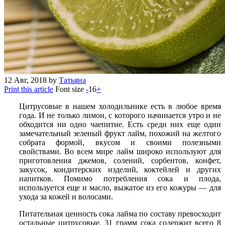
12
Авг, 2018
by
Татьяна
Print this article
Font size
-
16
+
Цитрусовые в нашем холодильнике есть в любое время
года. И не только лимон, с которого начинается утро и не
обходится ни одно чаепитие. Есть среди них еще один
замечательный зеленый фрукт лайм, похожий на желтого
собрата формой, вкусом и своими полезными
свойствами. Во всем мире лайм широко используют для
приготовления джемов, солений, сорбентов, конфет,
закусок, кондитерских изделий, коктейлей и других
напитков. Помимо потребления сока и плода,
используется еще и масло, выжатое из его кожуры — для
ухода за кожей и волосами.
Питательная ценность сока лайма по составу превосходит
остальные цитрусовые. 31 грамм сока содержит всего 8