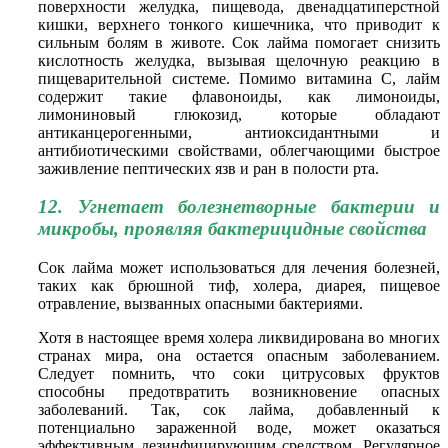
поверхности желудка, пищевода, двенадцатиперстной
кишки, верхнего тонкого кишечника, что приводит к
сильным болям в животе. Сок лайма помогает снизить
кислотность желудка, вызывая щелочную реакцию в
пищеварительной системе. Помимо витамина С, лайм
содержит такие флавоноиды, как лимоноиды,
лимониновый глюкозид, которые обладают
антиканцерогенными, антиоксидантными и
антибиотическими свойствами, облегчающими быстрое
заживление пептических язв и ран в полости рта.
12. Угнетает болезнетворные бактерии и
микробы, проявляя бактерицидные свойства
Сок лайма может использоваться для лечения болезней,
таких как брюшной тиф, холера, диарея, пищевое
отравление, вызванных опасными бактериями.
Хотя в настоящее время холера ликвидирована во многих
странах мира, она остается опасным заболеванием.
Следует помнить, что соки цитрусовых фруктов
способны предотвратить возникновение опасных
заболеваний. Так, сок лайма, добавленный к
потенциально зараженной воде, может оказаться
эффективным дезинфицирующим средством. Регулярное