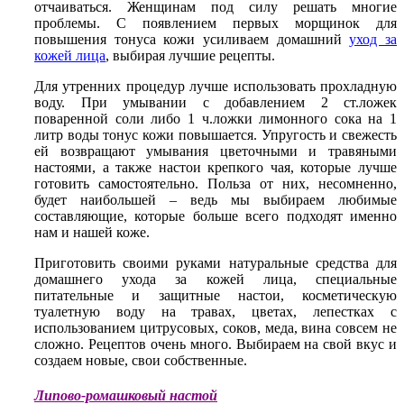
отчаиваться. Женщинам под силу решать многие
проблемы. С появлением первых морщинок для
повышения тонуса кожи усиливаем домашний
уход за
кожей лица
, выбирая лучшие рецепты.
Для утренних процедур лучше использовать прохладную
воду. При умывании с добавлением 2 ст.ложек
поваренной соли либо 1 ч.ложки лимонного сока на 1
литр воды тонус кожи повышается. Упругость и свежесть
ей возвращают умывания цветочными и травяными
настоями, а также настои крепкого чая, которые лучше
готовить самостоятельно. Польза от них, несомненно,
будет наибольшей – ведь мы выбираем любимые
составляющие, которые больше всего подходят именно
нам и нашей коже.
Приготовить своими руками натуральные средства для
домашнего ухода за кожей лица, специальные
питательные и защитные настои, косметическую
туалетную воду на травах, цветах, лепестках с
использованием цитрусовых, соков, меда, вина совсем не
сложно. Рецептов очень много. Выбираем на свой вкус и
создаем новые, свои собственные.
Липово-ромашковый настой