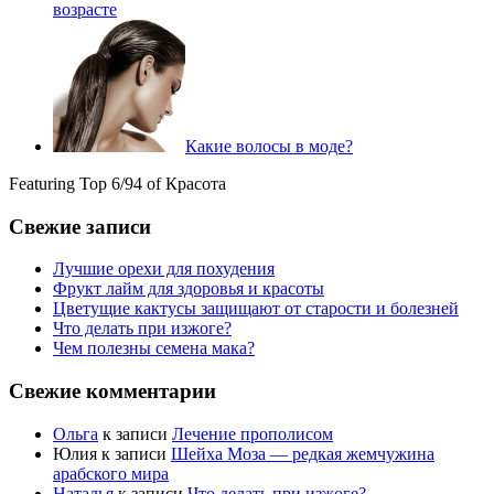
возрасте
Какие волосы в моде?
Featuring Top 6/94 of Красота
Свежие записи
Лучшие орехи для похудения
Фрукт лайм для здоровья и красоты
Цветущие кактусы защищают от старости и болезней
Что делать при изжоге?
Чем полезны семена мака?
Свежие комментарии
Ольга
к записи
Лечение прополисом
Юлия
к записи
Шейха Моза — редкая жемчужина
арабского мира
Наталья
к записи
Что делать при изжоге?