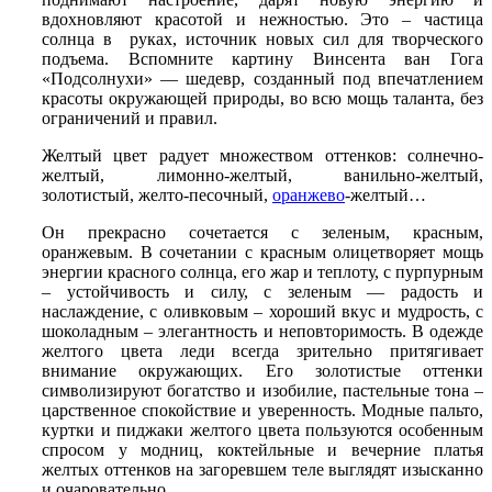
вдохновляют красотой и нежностью. Это – частица
солнца в руках, источник новых сил для творческого
подъема. Вспомните картину Винсента ван Гога
«Подсолнухи» — шедевр, созданный под впечатлением
красоты окружающей природы, во всю мощь таланта, без
ограничений и правил.
Желтый цвет радует множеством оттенков: солнечно-
желтый, лимонно-желтый, ванильно-желтый,
золотистый, желто-песочный,
оранжево
-желтый…
Он прекрасно сочетается с зеленым, красным,
оранжевым. В сочетании с красным олицетворяет мощь
энергии красного солнца, его жар и теплоту, c пурпурным
– устойчивость и силу, c зеленым — радость и
наслаждение, c оливковым – хороший вкус и мудрость, c
шоколадным – элегантность и неповторимость. В одежде
желтого цвета леди всегда зрительно притягивает
внимание окружающих. Его золотистые оттенки
символизируют богатство и изобилие, пастельные тона –
царственное спокойствие и уверенность. Модные пальто,
куртки и пиджаки желтого цвета пользуются особенным
спросом у модниц, коктейльные и вечерние платья
желтых оттенков на загоревшем теле выглядят изысканно
и очаровательно.