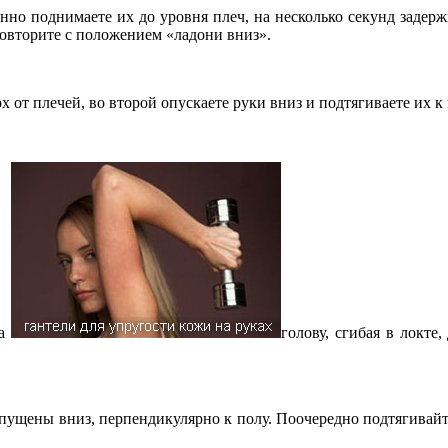
но поднимаете их до уровня плеч, на несколько секунд задерж
 повторите с положением «ладони вниз».
х от плечей, во второй опускаете руки вниз и подтягиваете их к
за
голову, сгибая в локте
опущены вниз, перпендикулярно к полу. Поочередно подтягивайте