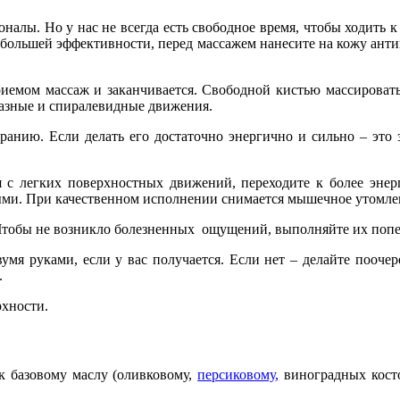
налы. Но у нас не всегда есть свободное время, чтобы ходить к
 большей эффективности, перед массажем нанесите на кожу ант
приемом массаж и заканчивается. Свободной кистью массирова
азные и спиралевидные движения.
ранию. Если делать его достаточно энергично и сильно – это 
 с легких поверхностных движений, переходите к более энер
ыми. При качественном исполнении снимается мышечное утомле
Чтобы не возникло болезненных ощущений, выполняйте их попер
мя руками, если у вас получается. Если нет – делайте поочер
.
хности.
 к базовому маслу (оливковому,
персиковому
,
виноградных кост