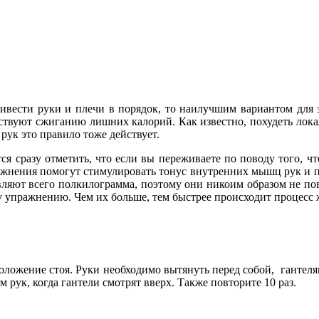
ивести руки и плечи в порядок, то наилучшим вариантом для 
ствуют сжиганию лишних калорий. Как известно, похудеть лок
ук это правило тоже действует.
я сразу отметить, что если вы переживаете по поводу того, ч
ажнения помогут стимулировать тонус внутренних мышц рук и пле
вляют всего полкилограмма, поэтому они никоим образом не по
у упражнению. Чем их больше, тем быстрее происходит процесс
ложение стоя. Руки необходимо вытянуть перед собой, гантелям
 рук, когда гантели смотрят вверх. Также повторите 10 раз.