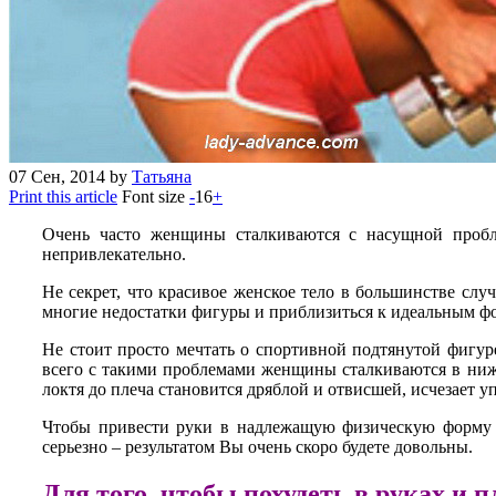
07
Сен, 2014
by
Татьяна
Print this article
Font size
-
16
+
Очень часто женщины сталкиваются с насущной проблем
непривлекательно.
Не секрет, что красивое женское тело в большинстве слу
многие недостатки фигуры и приблизиться к идеальным фо
Не стоит просто мечтать о спортивной подтянутой фигу
всего с такими проблемами женщины сталкиваются в нижне
локтя до плеча становится дряблой и отвисшей, исчезает у
Чтобы привести руки в надлежащую физическую форму ра
серьезно – результатом Вы очень скоро будете довольны.
Для того, чтобы похудеть в руках и п