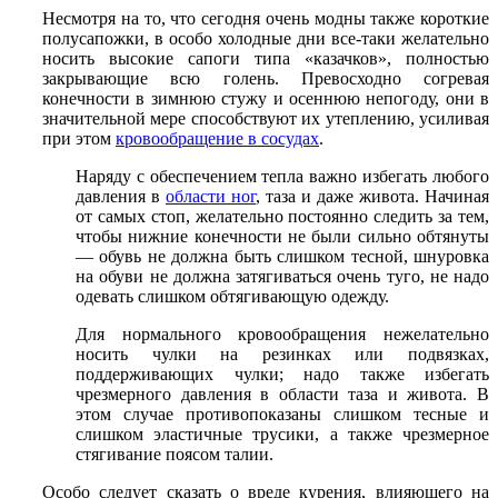
Несмотря на то, что сегодня очень модны также короткие
полусапожки, в особо холодные дни все-таки желательно
носить высокие сапоги типа «казачков», полностью
закрывающие всю голень. Превосходно согревая
конечности в зимнюю стужу и осеннюю непогоду, они в
значительной мере способствуют их утеплению, усиливая
при этом
кровообращение в сосудах
.
Наряду с обеспечением тепла важно избегать любого
давления в
области ног
, таза и даже живота. Начиная
от самых стоп, желательно постоянно следить за тем,
чтобы нижние конечности не были сильно обтянуты
— обувь не должна быть слишком тесной, шнуровка
на обуви не должна затягиваться очень туго, не надо
одевать слишком обтягивающую одежду.
Для нормального кровообращения нежелательно
носить чулки на резинках или подвязках,
поддерживающих чулки; надо также избегать
чрезмерного давления в области таза и живота. В
этом случае противопоказаны слишком тесные и
слишком эластичные трусики, а также чрезмерное
стягивание поясом талии.
Особо следует сказать о вреде курения, влияющего на