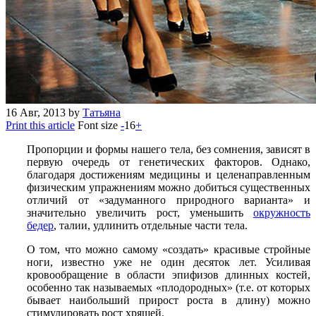
16
Авг, 2013
by
Татьяна
Print this article
Font size
-
16
+
Пропорции и формы нашего тела, без сомнения, зависят в
первую очередь от генетических факторов. Однако,
благодаря достижениям медицины и целенаправленным
физическим упражнениям можно добиться существенных
отличий от «задуманного природного варианта» и
значительно увеличить рост, уменьшить
окружность
бедер
, талии, удлинить отдельные части тела.
О том, что можно самому «создать» красивые стройные
ноги, известно уже не один десяток лет.
Усиливая
кровообращение
в области эпифизов длинных костей,
особенно так называемых «плодородных» (т.е. от которых
бывает наибольший прирост роста в длину) можно
стимулировать рост хрящей.