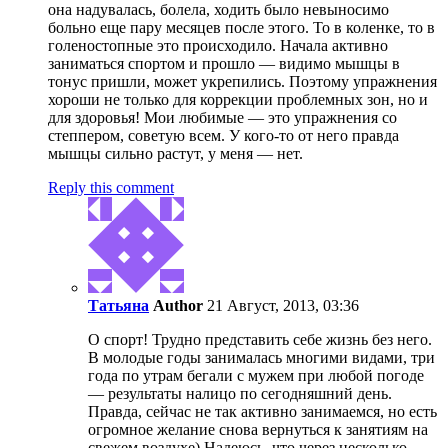
она надувалась, болела, ходить было невыносимо
больно еще пару месяцев после этого. То в коленке, то в
голеностопные это происходило. Начала активно
заниматься спортом и прошло — видимо мышцы в
тонус пришли, может укрепились. Поэтому упражнения
хороши не только для коррекции проблемных зон, но и
для здоровья! Мои любимые — это упражнения со
степпером, советую всем. У кого-то от него правда
мышцы сильно растут, у меня — нет.
Reply this comment
Татьяна
Author
21 Август, 2013, 03:36
О спорт! Трудно представить себе жизнь без него.
В молодые годы занималась многими видами, три
года по утрам бегали с мужем при любой погоде
— результаты налицо по сегодняшний день.
Правда, сейчас не так активно занимаемся, но есть
огромное желание снова вернуться к занятиям на
свежем воздухе) Надеюсь, что через несколько