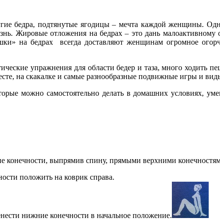
гие бедра, подтянутые ягодицы – мечта каждой женщины. Одна
изнь. Жировые отложения на бедрах – это дань малоактивному 
шки» на бедрах всегда доставляют женщинам огромное огорч
.
ические упражнения для области бедер и таза, много ходить пе
есте, на скакалке и самые разнообразные подвижные игры и вид
орые можно самостоятельно делать в домашних условиях, уме
ие конечности, выпрямив спину, прямыми верхними конечностями
ости положить на коврик справа.
ренести нижние конечности в начальное положение.