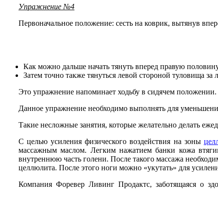
Упражнение №4
Первоначальное положение: сесть на коврик, вытянув впер
Как можно дальше начать тянуть вперед правую половину
Затем точно также тянуться левой стороной туловища за 
Это упражнение напоминает ходьбу в сидячем положении. 
Данное упражнение необходимо выполнять для уменьшения
Такие несложные занятия, которые желательно делать еже
С целью усиления физического воздействия на зоны
цел
массажным маслом. Легким нажатием банки кожа втягива
внутреннюю часть голени. После такого массажа необходи
целлюлита. После этого ноги можно «укутать» для усилен
Компания Форевер Ливинг Продактс, заботящаяся о зд