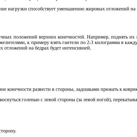
ение нагрузки способствует уменьшению жировых отложений на 
чных положений верхних конечностей. Например, поднять их в
желителями, к примеру взять гантели по 2-3 килограмма в каждую
х отложений на бедрах будет интенсивней.
ние конечности развести в стороны, ладошками прижать к коврик
оснуться голенью с левой стороны (за левой ногой), перекатывая
сторону.