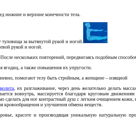
ед нижние и верхние конечности тела.
 туловища за вытянутой рукой и ногой.
левой рукой и ногой.
После нескольких повторений, передвигаясь подобным способом
 ягодиц, а также повышения их упругости.
дневно, помогают телу быть стройным, а женщине – изящной
люлита
, их разглаживание, через день желательно делать мас
ется вовнутрь, массируется благодаря круговым движениям п
мо сделать для ног контрастный душ с легким очищением кожи,
ия кровообращения и улучшения обмена веществ.
оровье, красоте и производящая уникальную натуральную пр