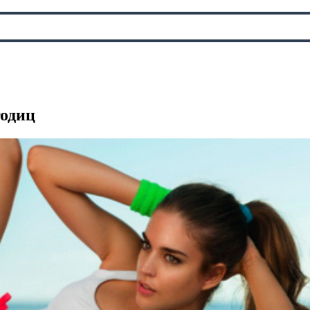
годиц