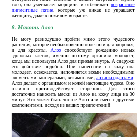
того, она уменьшает морщины и отбеливает
возрастные
пигментные пятна
, которые уж никак не украшают
женщину, даже в пожилом возрасте.
8. Мякоть Алоэ
Не могу равнодушно пройти мимо этого чудесного
растения, которое необыкновенно полезно и для здоровья,
и для красоты.
Алоэ
способствует рождению новых
здоровых клеток, именно поэтому организм молодеет,
когда мы используем Алоэ для приема внутрь. А снаружи
его действие подобно. При нанесении на кожу она
молодеет, освежается, наполняется всеми необходимыми
элементами: минералами, витаминами,
антиоксидантами
.
Алоэ делает с организмом и кожей настоящие чудеса. Оно
отлично противодействует старению. Для этого
достаточно наносить маски из Алоэ на кожу лица на 30
минут. Это может быть чистое Алоэ или смесь с другими
компонентами, исходя из ваших предпочтений.