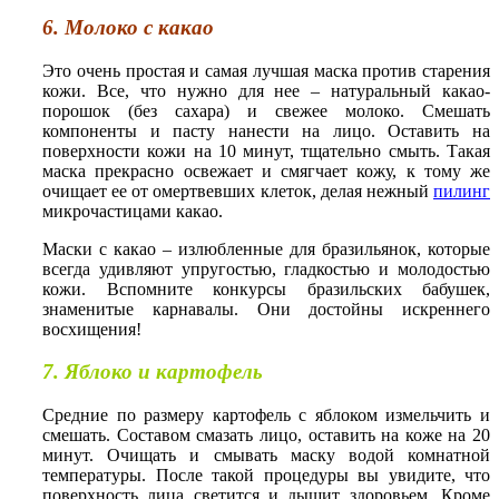
6. Молоко с какао
Это очень простая и самая лучшая маска против старения
кожи. Все, что нужно для нее – натуральный какао-
порошок (без сахара) и свежее молоко. Смешать
компоненты и пасту нанести на лицо. Оставить на
поверхности кожи на 10 минут, тщательно смыть. Такая
маска прекрасно освежает и смягчает кожу, к тому же
очищает ее от омертвевших клеток, делая нежный
пилинг
микрочастицами какао.
Маски с какао – излюбленные для бразильянок, которые
всегда удивляют упругостью, гладкостью и молодостью
кожи. Вспомните конкурсы бразильских бабушек,
знаменитые карнавалы. Они достойны искреннего
восхищения!
7. Яблоко и картофель
Средние по размеру картофель с яблоком измельчить и
смешать. Составом смазать лицо, оставить на коже на 20
минут. Очищать и смывать маску водой комнатной
температуры. После такой процедуры вы увидите, что
поверхность лица светится и дышит здоровьем. Кроме