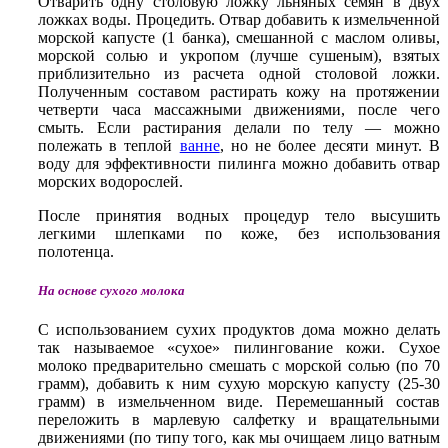
Отварить одну столовую ложку льняных семян в двух
ложках воды. Процедить. Отвар добавить к измельченной
морской капусте (1 банка), смешанной с маслом оливы,
морской солью и укропом (лучше сушеным), взятых
приблизительно из расчета одной столовой ложки.
Полученным составом растирать кожу на протяжении
четверти часа массажными движениями, после чего
смыть. Если растирания делали по телу — можно
полежать в теплой
ванне
, но не более десяти минут. В
воду для эффективности пилинга можно добавить отвар
морских водорослей.
После принятия водных процедур тело высушить
легкими шлепками по коже, без использования
полотенца.
На основе сухого молока
С использованием сухих продуктов дома можно делать
так называемое «сухое» пилингование кожи. Сухое
молоко предварительно смешать с морской солью (по 70
грамм), добавить к ним сухую морскую капусту (25-30
грамм) в измельченном виде. Перемешанный состав
переложить в марлевую салфетку и вращательными
движениями (по типу того, как мы очищаем лицо ватным