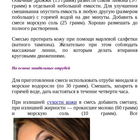
Обычные дрожжи (15 грамм) развести соком лимона (5-7
грамм) в отдельной небольшой емкости. Для улучшения
смешивания опустить емкость в любую другую (размером
побольше) с горячей водой на две минуты. Добавить к
смеси морскую соль (25 грамм). Хорошо размешать до
полного растворения.
Смесью протирать кожу при помощи марлевой салфетки
(ватного тампона). Желательно при этом соблюдать
массажные линии, по которым делать втирания
круговыми движениями.
На основе миндальных отрубей
Для приготовления смеси использовать отруби миндаля и
морские водоросли (по 30 грамм). Смешать, запарить в
горячей воде, дать настояться в течение четверти часа.
При излишней
сухости кожи
в смесь добавить сметану,
при излишней жирности — прокисшее молоко (60 грамм)
и морскую соль (10 грамм). Все