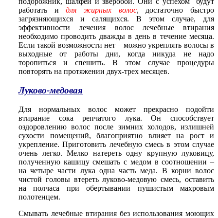
подорожник, шалфей и зверобой. Они с успехом будут
работать и
для жирных волос
, достаточно быстро
загрязняющихся и салящихся. В этом случае, для
эффективности лечения волос лечебные втирания
необходимо проводить дважды в день в течение месяца.
Если такой возможности нет – можно укреплять волосы в
выходные от работы дни, когда никуда не надо
торопиться и спешить. В этом случае процедуры
повторять на протяжении двух-трех месяцев.
Луково-медовая
Для нормальных волос может прекрасно подойти
втирание сока репчатого лука. Он способствует
оздоровлению волос после зимних холодов, излишней
сухости помещений, благоприятно влияет на рост и
укрепление. Приготовить лечебную смесь в этом случае
очень легко. Мелко натереть одну крупную луковицу,
полученную кашицу смешать с медом в соотношении –
на четыре части лука одна часть меда. В корни волос
чистой головы втереть луково-медовую смесь, оставить
на полчаса при обертывании пушистым махровым
полотенцем.
Смывать лечебные втирания без использования моющих