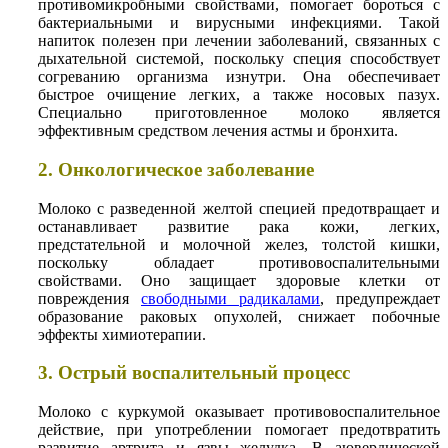
противомикробными свойствами, помогает бороться с
бактериальными и вирусными инфекциями. Такой
напиток полезен при лечении заболеваний, связанных с
дыхательной системой, поскольку специя способствует
согреванию организма изнутри. Она обеспечивает
быстрое очищение легких, а также носовых пазух.
Специально приготовленное молоко является
эффективным средством лечения астмы и бронхита.
2. Онкологическое заболевание
Молоко с разведенной желтой специей предотвращает и
останавливает развитие рака кожи, легких,
предстательной и молочной желез, толстой кишки,
поскольку обладает противовоспалительными
свойствами. Оно защищает здоровые клетки от
повреждения
свободными радикалами
, предупреждает
образование раковых опухолей, снижает побочные
эффекты химиотерапии.
3. Острый воспалительный процесс
Молоко с куркумой оказывает противовоспалительное
действие, при употреблении помогает предотвратить
развитие артрита и язвы желудка. В аювердической