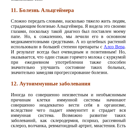
11. Болезнь Альцгеймера
Сложно передать словами, насколько тяжело жить людям,
страдающим болезнью Альцгеймера. Я видела это своими
глазами, поскольку такой диагноз был поставлен моему
папе. Но, к сожалению, мы лечили его в основном
медикаментозными средствами. А из целебных растений
использовали в большей степени препараты с
Алоэ Вера
.
И результат всегда был очевидным и позитивным! Но,
оказывается, что один стакан горячего молока с куркумой
при ежедневном употреблении также способен
значительно улучшить состояние таких больных,
значительно замедляя прогрессирование болезни.
12. Аутоиммунные заболевания
Иногда по совершенно неизвестным и необъяснимым
причинам клетки иммунной системы начинают
совершенно неадекватно вести себя в организме,
вследствие чего падает иммунитет и страдает вся
иммунная система. Возможно развитие таких
заболеваний, как склеродермия, псориаз, рассеянный
склероз, волчанка, ревматоидный артрит, миастения. Есть