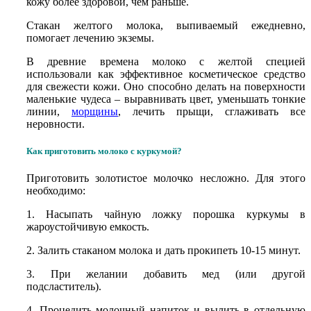
кожу более здоровой, чем раньше.
Стакан желтого молока, выпиваемый ежедневно,
помогает лечению экземы.
В древние времена молоко с желтой специей
использовали как эффективное косметическое средство
для свежести кожи. Оно способно делать на поверхности
маленькие чудеса – выравнивать цвет, уменьшать тонкие
линии,
морщины
, лечить прыщи, сглаживать все
неровности.
Как приготовить молоко с куркумой?
Приготовить золотистое молочко несложно. Для этого
необходимо:
1. Насыпать чайную ложку порошка куркумы в
жароустойчивую емкость.
2. Залить стаканом молока и дать прокипеть 10-15 минут.
3. При желании добавить мед (или другой
подсластитель).
4. Процедить молочный напиток и вылить в отдельную