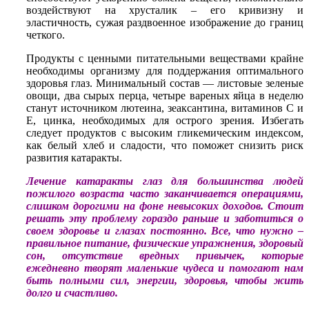
воздействуют на хрусталик – его кривизну и
эластичность, сужая раздвоенное изображение до границ
четкого.
Продукты с ценными питательными веществами крайне
необходимы организму для поддержания оптимального
здоровья глаз. Минимальный состав — листовые зеленые
овощи, два сырых перца, четыре вареных яйца в неделю
станут источником лютеина, зеаксантина, витаминов С и
Е, цинка, необходимых для острого зрения. Избегать
следует продуктов с высоким гликемическим индексом,
как белый хлеб и сладости, что поможет снизить риск
развития катаракты.
Лечение катаракты глаз для большинства людей
пожилого возраста часто заканчивается операциями,
слишком дорогими на фоне невысоких доходов. Стоит
решать эту проблему гораздо раньше и заботиться о
своем здоровье и глазах постоянно. Все, что нужно –
правильное питание, физические упражнения, здоровый
сон, отсутствие вредных привычек, которые
ежедневно творят маленькие чудеса и помогают нам
быть полными сил, энергии, здоровья, чтобы жить
долго и счастливо.