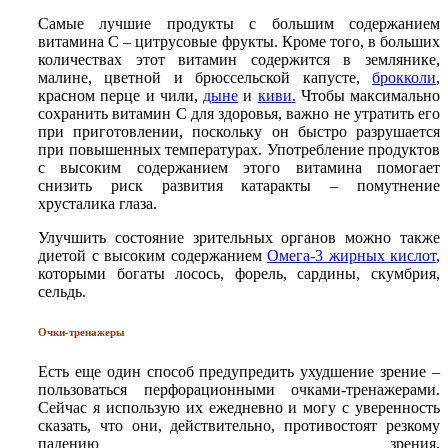
Самые лучшие продукты с большим содержанием
витамина С – цитрусовые фрукты. Кроме того, в больших
количествах этот витамин содержится в землянике,
малине, цветной и брюссельской капусте,
брокколи
,
красном перце и чили,
дыне
и
киви
.
Чтобы максимально
сохранить витамин С для здоровья, важно не утратить его
при приготовлении, поскольку он быстро разрушается
при повышенных температурах. Употребление продуктов
с высоким содержанием этого витамина помогает
снизить риск развития катаракты – помутнение
хрусталика глаза.
Улучшить состояние зрительных органов можно также
диетой с высоким содержанием
Омега-3 жирных кислот
,
которыми богаты лосось, форель, сардины, скумбрия,
сельдь.
Очки-тренажеры
Есть еще один способ предупредить ухудшение зрение –
пользоваться перфорационными очками-тренажерами.
Сейчас я использую их ежедневно и могу с уверенность
сказать, что они, действительно, противостоят резкому
падению зрения.