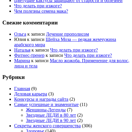
Цветущие кактусы защищают от старости и болезней
Что делать при изжоге?
Чем полезны семена мака?
Свежие комментарии
Ольга
к записи
Лечение прополисом
Юлия
к записи
Шейха Моза — редкая жемчужина
арабского мира
Наталья
к записи
Что делать при изжоге?
Фитнес-тренер
к записи
Что делать при изжоге?
Марина
к записи
Масло жожоба. Применение для волос,
лица и тела
Рубрики
Главная
(9)
Деловая карьера
(3)
Конкурсы и награды сайта
(2)
Самые успешные и знаменитые
(11)
Женщины-Легенды
(7)
Звездные ЛЕДИ в 80 лет
(2)
Звездные ЛЕДИ в 90 лет
(2)
Секреты женского совершенства
(306)
Здоровье
(140)