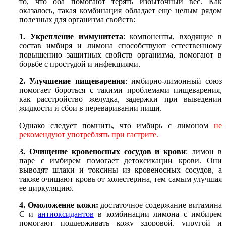
то, что оба помогают терять избыточный вес. Как
оказалось, такая комбинация обладает еще целым рядом
полезных для организма свойств:
1. Укрепление иммунитета
:
компоненты, входящие в
состав имбиря и лимона способствуют естественному
повышению защитных свойств организма, помогают в
борьбе с простудой и инфекциями.
2. Улучшение пищеварения
: имбирно-лимонный союз
помогает бороться с такими проблемами пищеварения,
как расстройство желудка, задержки при выведении
жидкости и сбои в переваривании пищи.
Однако следует помнить, что имбирь с лимоном
не
рекомендуют употреблять при гастрите.
3. Очищение кровеносных сосудов и крови
: лимон в
паре с имбирем помогает детоксикации крови. Они
выводят шлаки и токсины из кровеносных сосудов, а
также очищают кровь от холестерина, тем самым улучшая
ее циркуляцию.
4. Омоложение кожи:
достаточное содержание витамина
С и
антиоксидантов
в комбинации лимона с имбирем
помогают поддерживать кожу здоровой, упругой и