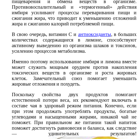
пищеварения и обмена веществ в организме.
Противовоспалительный и «термогенный» действия
имбиря усиливают процессы переваривания пищи и
сжигания жира, что приводит к уменьшению отложений
жира и сжиганию калорий потребляемой пищи.
В свою очередь, витамин С и
антиоксиданты
, в больших
количествах содержащиеся в лимоне, способствуют
активному выведению из организма шлаков и токсинов,
усилению процессов метаболизма.
Именно поэтому использование имбиря и лимона вместе
может служить мощным орудием против накопления
токсических веществ в организме и роста жировых
клеток. Замечательный союз помогает уменьшить
жировые отложения и похудеть.
Поскольку свойства двух продуктов помогают
естественной потери веса, их рекомендуют включать в
составе чая в здоровый режим питания. Конечно, если
при этом продолжать употреблять продукты, богатые
углеводами и насыщенными жирами, никакой чай не
поможет. При правильном же питании такой напиток
поможет достигнуть равновесия и баланса, как следствие
— удивительных результатов!