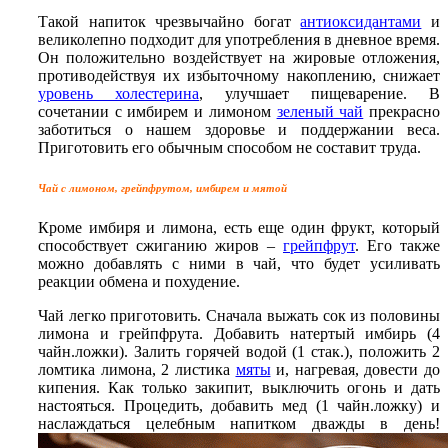
Такой напиток чрезвычайно богат
антиоксидантами
и
великолепно подходит для употребления в дневное время.
Он положительно воздействует на жировые отложения,
противодействуя их избыточному накоплению, снижает
уровень холестерина
, улучшает пищеварение. В
сочетании с имбирем и лимоном
зеленый чай
прекрасно
заботиться о нашем здоровье и поддержании веса.
Приготовить его обычным способом не составит труда.
Чай с лимоном, грейпфрутом, имбирем и мятой
Кроме имбиря и лимона, есть еще один фрукт, который
способствует сжиганию жиров –
грейпфрут
. Его также
можно добавлять с ними в чай, что будет усиливать
реакции обмена и похудение.
Чай легко приготовить. Сначала выжать сок из половины
лимона и грейпфрута. Добавить натертый имбирь (4
чайн.ложки). Залить горячей водой (1 стак.), положить 2
ломтика лимона, 2 листика
мяты
и, нагревая, довести до
кипения. Как только закипит, выключить огонь и дать
настояться. Процедить, добавить мед (1 чайн.ложку) и
наслаждаться целебным напитком дважды в день!