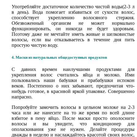
Употребляйте достаточное количество чистой воды(2-3 л
в день). Вода помогает избавиться от сухости волос,
способствует укреплению волосяного стержня.
Обезвоженный организм не может нормально
функционировать, он никогда не будет здоровым.
Поэтому даже не мечтайте иметь живые и шелковистые
волосы, если вы отказываетесь в течение дня пить
простую чистую воду.
4. Маски из натуральных общедоступных продуктов
С давних времен наилучшими продуктами для
укрепления волос считались яйца и молоко. Ими
пользовались наши бабушки и прабабушки испокон
веков. Постепенно о них забывают, предпочитая что-
нибудь готовое, в красивой яркой упаковке. Совершенно
напрасно.
Попробуйте замочить волосы в цельном молоке на 2-3
часа или же нанесите на то же время по всей длине
взбитое в пену яйцо. После маски просто ополосните
волосы и вы увидите, что кондиционер для
ополаскивания уже не нужен. Делайте процедуры
дважды в неделю и наслаждайтесь красотой своих волос,