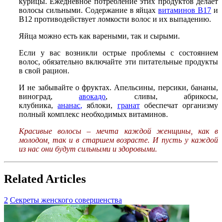
курицы. Ежедневное потребление этих продуктов делает
волосы сильными. Содержание в яйцах
витаминов В17
и
В12 противодействует ломкости волос и их выпадению.
Яйца можно есть как вареными, так и сырыми.
Если у вас возникли острые проблемы с состоянием
волос, обязательно включайте эти питательные продукты
в свой рацион.
И не забывайте о фруктах. Апельсины, персики, бананы,
виноград,
авокадо
, сливы, абрикосы,
клубника,
ананас
,
яблоки,
гранат
обеспечат организму
полный комплекс необходимых витаминов.
Красивые волосы – мечта каждой женщины, как в
молодом, так и в старшем возрасте. И пусть у каждой
из нас они будут сильными и здоровыми.
Related Articles
2
Секреты женского совершенства