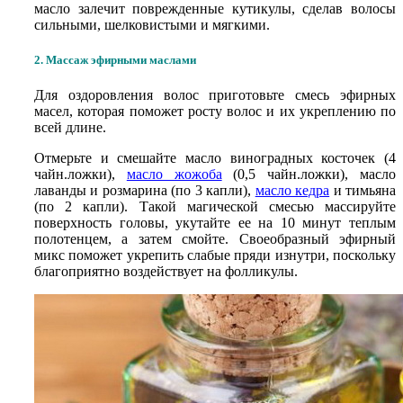
масло залечит поврежденные кутикулы, сделав волосы
сильными, шелковистыми и мягкими.
2. Массаж эфирными маслами
Для оздоровления волос приготовьте смесь эфирных
масел, которая поможет росту волос и их укреплению по
всей длине.
Отмерьте и смешайте масло виноградных косточек (4
чайн.ложки),
масло жожоба
(0,5 чайн.ложки), масло
лаванды и розмарина (по 3 капли),
масло кедра
и тимьяна
(по 2 капли). Такой магической смесью массируйте
поверхность головы, укутайте ее на 10 минут теплым
полотенцем, а затем смойте. Своеобразный эфирный
микс поможет укрепить слабые пряди изнутри, поскольку
благоприятно воздействует на фолликулы.