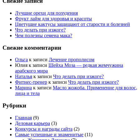
Свежие записи
Лучшие орехи для похудения
Фрукт лайм для здоровья и красоты
Цветущие кактусы защищают от старости и болезней
Что делать при изжоге?
Чем полезны семена мака?
Свежие комментарии
Ольга
к записи
Лечение прополисом
Юлия
к записи
Шейха Моза — редкая жемчужина
арабского мира
Наталья
к записи
Что делать при изжоге?
Фитнес-тренер
к записи
Что делать при изжоге?
Марина
к записи
Масло жожоба. Применение для волос,
лица и тела
Рубрики
Главная
(9)
Деловая карьера
(3)
Конкурсы и награды сайта
(2)
Самые успешные и знаменитые
(11)