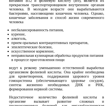
витамин В12 и фолиевую кислоту (В9), является их
прекрасным транспортировщиком внутренним органам
человека. В молодом возрасте они вырабатываются
бактериями, населяющими кишечник человека. Однако,
кишечные заболевания и способ жизни современного
человека
несбалансированность питания,
курение,
алкоголь,
прием оральных контрацептивных препаратов,
эпилептические болезни,
искусственное кормление,
неправильная кулинарная обработка продуктов питания
в процессе приготовления пищи
ведут к резкому уменьшению естественной выработки
организмом фолиевой кислоты. Она крайне необходима
для кроветворения, поддержания здорового уровня
гомоцистеина (обеспечивающего здоровье сосудов),
синтеза жизненно необходимых ДНК и РНК,
формирования нервной системы.
Недостаточное количество фолиевой кислоты в
организме вызывает развитие сложных и
трудноизлечимых болезней, как мегалобластическая