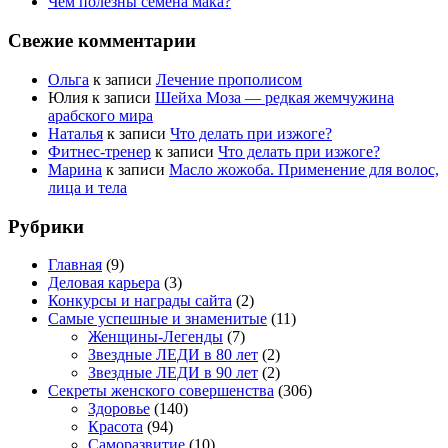
Чем полезны семена мака?
Свежие комментарии
Ольга
к записи
Лечение прополисом
Юлия
к записи
Шейха Моза — редкая жемчужина
арабского мира
Наталья
к записи
Что делать при изжоге?
Фитнес-тренер
к записи
Что делать при изжоге?
Марина
к записи
Масло жожоба. Применение для волос,
лица и тела
Рубрики
Главная
(9)
Деловая карьера
(3)
Конкурсы и награды сайта
(2)
Самые успешные и знаменитые
(11)
Женщины-Легенды
(7)
Звездные ЛЕДИ в 80 лет
(2)
Звездные ЛЕДИ в 90 лет
(2)
Секреты женского совершенства
(306)
Здоровье
(140)
Красота
(94)
Саморазвитие
(10)