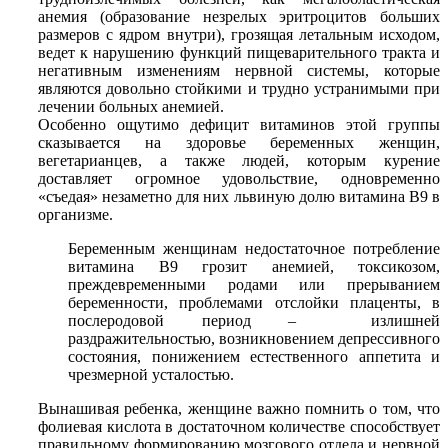
анемия (образование незрелых эритроцитов больших
размеров с ядром внутри), грозящая летальным исходом,
ведет к нарушению функций пищеварительного тракта и
негативным изменениям нервной системы, которые
являются довольно стойкими и трудно устранимыми при
лечении больных анемией.
Особенно ощутимо дефицит витаминов этой группы
сказывается на здоровье беременных женщин,
вегетарианцев, а также людей, которым курение
доставляет огромное удовольствие, одновременно
«съедая» незаметно для них львиную долю витамина В9 в
организме.
Беременным женщинам недостаточное потребление
витамина В9 грозит анемией, токсикозом,
преждевременными родами или прерыванием
беременности, проблемами отслойки плаценты, в
послеродовой период – излишней
раздражительностью, возникновением депрессивного
состояния, понижением естественного аппетита и
чрезмерной усталостью.
Вынашивая ребенка, женщине важно помнить о том, что
фолиевая кислота в достаточном количестве способствует
правильному формированию мозгового отдела и нервной