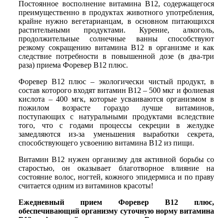
Постоянное восполнение витамина В12, содержащегося
преимущественно в продуктах животного употребления,
крайне нужно вегетарианцам, в основном питающихся
растительными продуктами. Курение, алкоголь,
продолжительные солнечные ванны способствуют
резкому сокращению витамина В12 в организме и как
следствие потребности в повышенной дозе (в два-три
раза) приема Форевер В12 плюс.
Форевер В12 плюс – экологически чистый продукт, в
состав которого входят витамин В12 – 500 мкг и фолиевая
кислота – 400 мгк, которые усваиваются организмом в
пожилом возрасте гораздо лучше витаминов,
поступающих с натуральными продуктами вследствие
того, что с годами процессы секреции в желудке
замедляются из-за уменьшения выработки секрета,
способствующего усвоению витамина В12 из пищи.
Витамин В12 нужен организму для активной борьбы со
старостью, он оказывает благотворное влияние на
состояние волос, ногтей, кожного эпидермиса и по праву
считается одним из витаминов красоты!
Ежедневный прием Форевер В12 плюс,
обеспечивающий организму суточную норму витамина