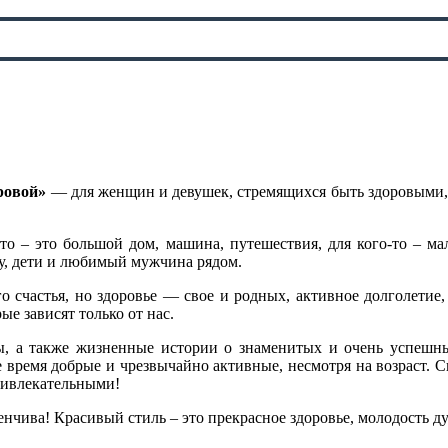
ровой»
— для женщин и девушек, стремящихся быть здоровыми, 
о – это большой дом, машина, путешествия, для кого-то – мал
су, дети и любимый мужчина рядом.
 счастья, но здоровье — свое и родных, активное долголетие
ые зависят только от нас.
ы, а также жизненные истории о знаменитых и очень успешны
е время добрые и чрезвычайно активные, несмотря на возраст.
ривлекательными!
енчива! Красивый стиль – это прекрасное здоровье, молодость д