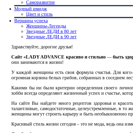
Саморазвитие
Модный имидж
Цвет и стиль
Вершина успеха
Женщины-Легенды
Звездные ЛЕДИ в 80 лет
Звездные ЛЕДИ в 90 лет
Здравствуйте, дорогие друзья!
Сайт «LADY ADVANCE
красиво и стильно
—
быть здо
они занимаются в жизни!
У каждой женщины есть своя формула счастья. Для кого-т
огромная корзина белых грибов, собранных в соседнем ле
Какими бы ни были критерии определения своего личного
хобби всегда определяют жизненный успех и счастье, котор
На сайте Вы найдете много рецептов здоровья и красот
талантливые, самодостаточные, целеустремленные, в то ж
женщины могут строить карьеру и быть необыкновенно п
Красивый стиль жизни сегодня – это не мода, ведь она изм