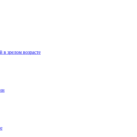
й в зрелом возрасте
ин
те