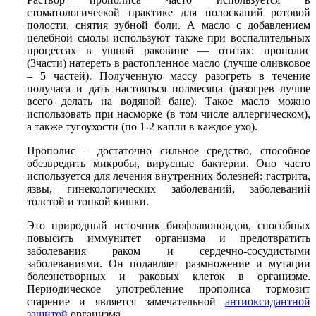
стоматологической практике для полосканий ротовой
полости, снятия зубной боли. А масло с добавлением
целебной смолы используют также при воспалительных
процессах в ушной раковине — отитах: прополис
(3части) натереть в растопленное масло (лучше оливковое
– 5 частей). Полученную массу разогреть в течение
получаса и дать настояться полмесяца (разогрев лучше
всего делать на водяной бане). Такое масло можно
использовать при насморке (в том числе аллергическом),
а также тугоухости (по 1-2 капли в каждое ухо).
Прополис – достаточно сильное средство, способное
обезвредить микробы, вирусные бактерии. Оно часто
используется для лечения внутренних болезней: гастрита,
язвы, гинекологических заболеваний, заболеваний
толстой и тонкой кишки.
Это природный источник биофлавоноидов, способных
повысить иммунитет организма и предотвратить
заболевания раком и сердечно-сосудистыми
заболеваниями. Он подавляет размножение и мутации
болезнетворных и раковых клеток в организме.
Периодическое употребление прополиса тормозит
старение и является замечательной
антиоксидантной
защитой
организма.