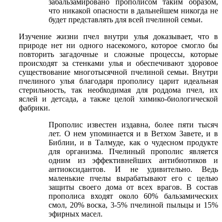
забальзамировано прополисом таким образом,
что никакой опасности в дальнейшем никогда не
будет представлять для всей пчелиной семьи.
Изучение жизни пчел внутри улья доказывает, что в
природе нет ни одного насекомого, которое смогло бы
повторить загадочные и сложные процессы, которые
происходят за стенками улья и обеспечивают здоровое
существование многотысячной пчелиной семьи. Внутри
пчелиного улья благодаря прополису царит идеальная
стерильность, так необходимая для роддома пчел, их
яслей и детсада, а также целой химико-биологической
фабрики.
Прополис известен издавна, более пяти тысяч
лет. О нем упоминается и в Ветхом Завете, и в
Библии, и в Талмуде, как о чудесном продукте
для организма. Пчелиный прополис является
одним из эффективнейших антибиотиков и
антиоксидантов. И не удивительно. Ведь
маленькие пчелы вырабатывают его с целью
защиты своего дома от всех врагов. В состав
прополиса входят около 60% бальзамических
смол, 20% воска, 3-5% пчелиной пыльцы и 15%
эфирных масел.