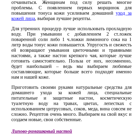
отчаиваться. Женщинам под силу решать многие
проблемы. С появлением первых морщинок для
повышения тонуса кожи усиливаем домашний
уход за
кожей лица
, выбирая лучшие рецепты.
Для утренних процедур лучше использовать прохладную
воду. При умывании с добавлением 2 ст.ложек
поваренной соли либо 1 ч.ложки лимонного сока на 1
литр воды тонус кожи повышается. Упругость и свежесть
ей возвращают умывания цветочными и травяными
настоями, а также настои крепкого чая, которые лучше
готовить самостоятельно. Польза от них, несомненно,
будет наибольшей – ведь мы выбираем любимые
составляющие, которые больше всего подходят именно
нам и нашей коже.
Приготовить своими руками натуральные средства для
домашнего ухода за кожей лица, специальные
питательные и защитные настои, косметическую
туалетную воду на травах, цветах, лепестках с
использованием цитрусовых, соков, меда, вина совсем не
сложно. Рецептов очень много. Выбираем на свой вкус и
создаем новые, свои собственные.
Липово-ромашковый настой