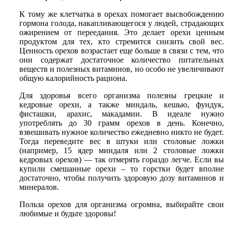
К тому же клетчатка в орехах помогает высвобождению
гормона голода, накапливающегося у людей, страдающих
ожирением от переедания. Это делает орехи ценным
продуктом для тех, кто стремится снизить свой вес.
Ценность орехов возрастает еще больше в связи с тем, что
они содержат достаточное количество питательных
веществ и полезных витаминов, но особо не увеличивают
общую калорийность рациона.
Для здоровья всего организма полезны грецкие и
кедровые орехи, а также миндаль, кешью, фундук,
фисташки, арахис, макадамии. В идеале нужно
употреблять до 30 грамм орехов в день. Конечно,
взвешивать нужное количество ежедневно никто не будет.
Тогда переведите вес в штуки или столовые ложки
(например, 15 ядер миндаля или 2 столовые ложки
кедровых орехов) — так отмерять гораздо легче. Если вы
купили смешанные орехи – то горстки будет вполне
достаточно, чтобы получить здоровую дозу витаминов и
минералов.
Польза орехов для организма огромна, выбирайте свои
любимые и будьте здоровы!