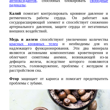
антиоксидантов
,
способных блокировать
свободные
радикалы
.
Калий
помогает контролировать кровяное давление и
ритмичность работы сердца. Он работает как
сосудорасширяющий элемент и способствует снижению
артериального давления, защите сердца от негативных
внешних воздействий.
Медь и железо
способствуют увеличению количества
красных кровяных телец
и необходимы для их
надлежащего функционирования. Эти два минерала
являются активными компонентами кроветворения и
облегчают симптомы анемии, возникающей из-за
дефицита железа, вследствие которого появляются
усталость, головокружение, проблемы с желудком и
расстройством сна.
Фтор
защищает от кариеса и помогает предотвратить
проблемы с зубами.