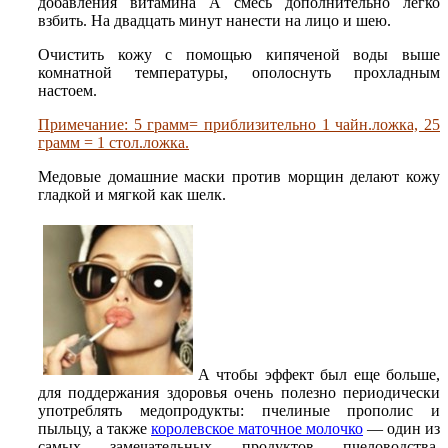
добавления витамина А смесь дополнительно легко
взбить. На двадцать минут нанести на лицо и шею.
Очистить кожу с помощью кипяченой воды выше
комнатной температуры, ополоснуть прохладным
настоем.
Примечание: 5 грамм= приблизительно 1 чайн.ложка, 25
грамм = 1 стол.ложка.
Медовые домашние маски против морщин делают кожу
гладкой и мягкой как шелк.
А чтобы эффект был еще больше,
для поддержания здоровья очень полезно периодически
употреблять медопродукты: пчелиные прополис и
пыльцу, а также
королевское маточное молочко
— один из
самых замечательных продуктов пчеловодства,