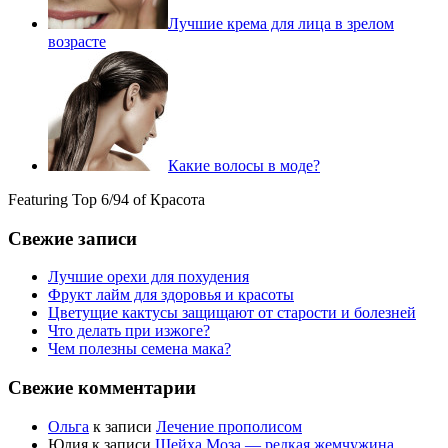
Лучшие крема для лица в зрелом
возрасте
Какие волосы в моде?
Featuring Top 6/94 of Красота
Свежие записи
Лучшие орехи для похудения
Фрукт лайм для здоровья и красоты
Цветущие кактусы защищают от старости и болезней
Что делать при изжоге?
Чем полезны семена мака?
Свежие комментарии
Ольга
к записи
Лечение прополисом
Юлия
к записи
Шейха Моза — редкая жемчужина