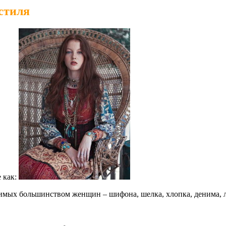
стиля
 как:
имых большинством женщин – шифона, шелка, хлопка, денима, льн