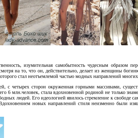
ественность, изумительная самобытность чудесным образом п
отря на то, что он, действительно, делает из женщины богиню,
к которого стал неотъемлемой частью модных направлений многи
ей, с четырех сторон окруженная горными массивами, сущес
го 6 млн.человек, стала вдохновенной родиной не только знамен
ободных людей. Его идеологией явилось стремление к свободе с
дохновением новых направлений стиля неизменно были изящн