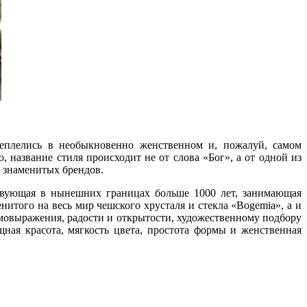
ереплелись в необыкновенно женственном и, пожалуй, самом
 название стиля происходит не от слова «Бог», а от одной из
х знаменитых брендов.
твующая в нынешних границах больше 1000 лет, занимающая
итого на весь мир чешского хрусталя и стекла «Bogemia», а и
амовыражения, радости и открытости, художественному подбору
ая красота, мягкость цвета, простота формы и женственная