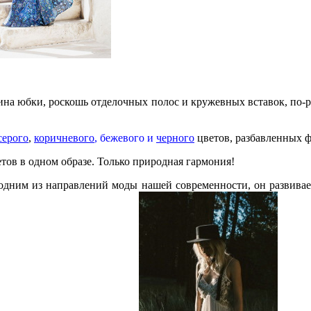
ина юбки, роскошь отделочных полос и кружевных вставок, по-
серого
,
коричневого
, бежевого и
черного
цветов, разбавленных 
етов в одном образе. Только природная гармония!
я одним из направлений моды нашей современности, он развива