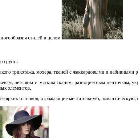
ногообразия стилей в целом.
о групп:
нкого трикотажа, мохера, тканей с жаккардовыми и набивными 
жевам, летящим и мягким тканям, разноцветным ленточкам, у
ных элементов,
ее ярких оттенков, отражающие мечтательную, романтическую, н