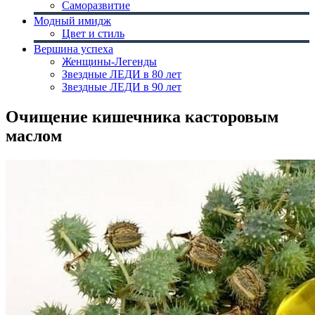
Саморазвитие
Модный имидж
Цвет и стиль
Вершина успеха
Женщины-Легенды
Звездные ЛЕДИ в 80 лет
Звездные ЛЕДИ в 90 лет
Очищение кишечника касторовым
маслом