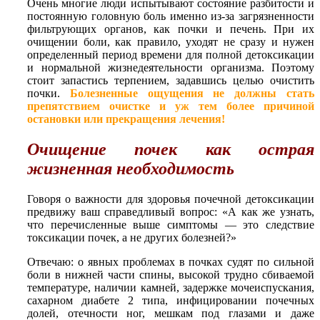
Очень многие люди испытывают состояние разбитости и
постоянную головную боль именно из-за загрязненности
фильтрующих органов, как почки и печень. При их
очищении боли, как правило, уходят не сразу и нужен
определенный период времени для полной детоксикации
и нормальной жизнедеятельности организма. Поэтому
стоит запастись терпением, задавшись целью очистить
почки.
Болезненные ощущения не должны стать
препятствием очистке и уж тем более причиной
остановки или прекращения лечения!
Очищение почек как острая
жизненная необходимость
Говоря о важности для здоровья почечной детоксикации
предвижу ваш справедливый вопрос: «А как же узнать,
что перечисленные выше симптомы — это следствие
токсикации почек, а не других болезней?»
Отвечаю: о явных проблемах в почках судят по сильной
боли в нижней части спины, высокой трудно сбиваемой
температуре, наличии камней, задержке мочеиспускания,
сахарном диабете 2 типа, инфицировании почечных
долей, отечности ног, мешкам под глазами и даже