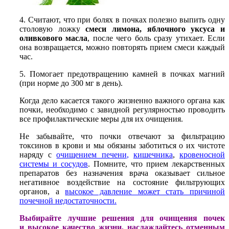
4. Считают, что при болях в почках полезно выпить одну
столовую ложку
смеси лимона, яблочного уксуса и
оливкового масла
, после чего боль сразу утихает. Если
она возвращается, можно повторять прием смеси каждый
час.
5. Помогает предотвращению камней в почках магний
(при норме до 300 мг в день).
Когда дело касается такого жизненно важного органа как
почки, необходимо с завидной регулярностью проводить
все профилактические меры для их очищения.
Не забывайте, что почки отвечают за фильтрацию
токсинов в крови и мы обязаны заботиться о их чистоте
наряду с
очищением печени
,
кишечника
,
кровеносной
системы и сосудов
. Помните, что прием лекарственных
препаратов без назначения врача оказывает сильное
негативное воздействие на состояние фильтрующих
органов, а
высокое давление может стать причиной
почечной недостаточности.
Выбирайте лучшие решения для очищения почек
и высокое качество жизни, наслаждайтесь отменным