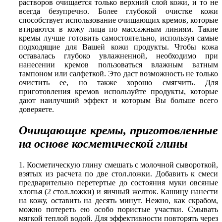
растворов очищается только верхний слой кожи, и то не
всегда безупречно. Более глубокой очистке кожи
способствует использование очищающих кремов, которые
втираются в кожу лица по массажным линиям. Такие
кремы лучше готовить самостоятельно, используя самые
подходящие для Вашей кожи продукты. Чтобы кожа
оставалась глубоко увлажненной, необходимо при
нанесении кремов пользоваться влажным ватным
тампоном или салфеткой. Это даст возможность не только
очистить ее, но также хорошо смягчить. Для
приготовления кремов используйте продукты, которые
дают наилучший эффект и которым Вы больше всего
доверяете.
Очищающие кремы, приготовленные
на основе косметической глины
1. Косметическую глину смешать с молочной сывороткой,
взятых из расчета по две стол.ложки. Добавить к смеси
предварительно перетертые до состояния муки овсяные
хлопья (2 стол.ложки) и яичный желток. Кашицу нанести
на кожу, оставить на десять минут. Нежно, как скрабом,
можно потереть ею особо пористые участки. Смывать
мягкой теплой водой. Для эффективности повторять через