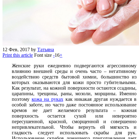
12
Фев, 2017
by
Татьяна
Print this article
Font size
-
16
+
Женские руки ежедневно подвергаются агрессивному
влиянию внешней среды и очень часто – негативному
воздействию средств бытовой химии, большинство из
которых оказываются для кожи просто губительными.
Как результат, на кожной поверхности остаются ссадины,
царапины, трещины, раны, мозоли, морщины. Именно
поэтому
кожа на руках
как никакая другая нуждается в
особой заботе, но часто даже постоянное использование
кремов не дает желаемого результата – кожная
поверхность остается сухой или невероятно
пересушенной, красной, сморщенной и совершенно
непривлекательной. Чтобы вернуть ей мягкость и
гладкость следует использовать скрабы для рук.
Использование скрабов домашнего приготовления дает