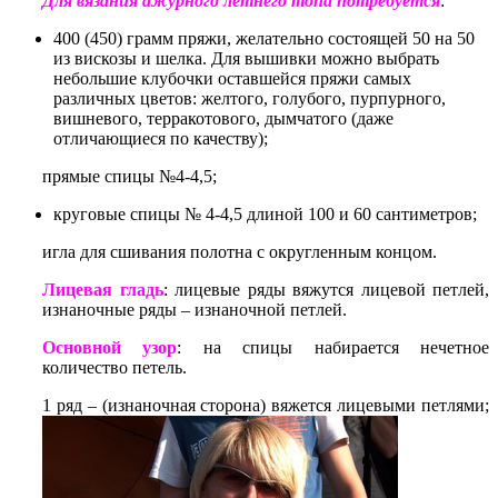
Для вязания ажурного летнего топа потребуется
:
400 (450) грамм пряжи, желательно состоящей 50 на 50
из вискозы и шелка. Для вышивки можно выбрать
небольшие клубочки оставшейся пряжи самых
различных цветов: желтого, голубого, пурпурного,
вишневого, терракотового, дымчатого (даже
отличающиеся по качеству);
прямые спицы №4-4,5;
круговые спицы № 4-4,5 длиной 100 и 60 сантиметров;
игла для сшивания полотна с округленным концом.
Лицевая гладь
: лицевые ряды вяжутся лицевой петлей,
изнаночные ряды – изнаночной петлей.
Основной узор
: на спицы набирается нечетное
количество петель.
1 ряд – (изнаночная сторона) вяжется лицевыми петлями;