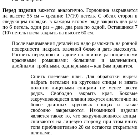
Перед изделия
вяжется аналогично. Горловина закрывается
на высоте 55 см – средние 17(19) петель. С обеих сторон в
следующем порядке: в каждом втором ряду закрыть два раза
по 6 петель, один раз – две, два раза по одной. Оставшиеся 7
(10) петель плеча закрыть на высоте 60 см.
После вывязывания деталей их надо разложить на ровной
поверхности, накрыть влажной бязью и дать высохнуть.
Расшить переднюю и задние половинки разноцветными
красивыми ромашками: большими и маленькими,
двойными, тройными, одинарными – как Вам нравится.
Сшить плечевые швы. Для обработки выреза
набрать петельки на круговые спицы и вязать
полотно лицевыми спицами не менее шести
рядов. Свободно закрыть края. Боковые
закручивающиеся планки вяжутся аналогично на
более длинных круговых спицах и также
свободно закрываются. Изюминкой изделия
является также то, что закручивающиеся концы
сшиваются на лицевую сторону, при этом внизу
топа приблизительно 20 см остаются открытыми
шлицами.