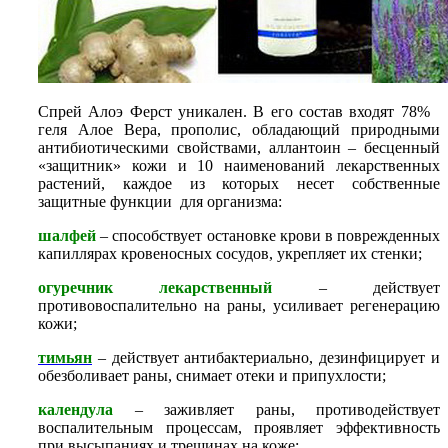
Спрей Алоэ Ферст уникален. В его состав входят 78%
геля Алое Вера, прополис, обладающий природными
антибиотическими свойствами, аллантоин – бесценный
«защитник» кожи и 10 наименований лекарственных
растений, каждое из которых несет собственные
защитные функции для организма:
шалфей
– способствует остановке крови в поврежденных
капиллярах кровеносных сосудов, укрепляет их стенки;
огуречник лекарственный
– действует
противовоспалительно на раны, усиливает регенерацию
кожи;
тимьян
– действует антибактериально, дезинфицирует и
обезболивает раны, снимает отеки и припухлости;
календула
– заживляет раны, противодействует
воспалительным процессам, проявляет эффективность
при высыпаниях и трещинах на коже;