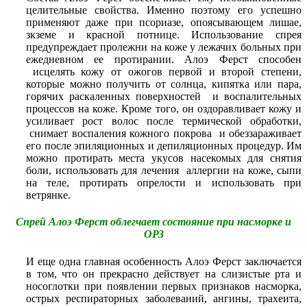
целительные свойства. Именно поэтому его успешно
применяют даже при псориазе, опоясывающем лишае,
зкземе и красной потнице. Использование спрея
предупреждает пролежни на коже у лежачих больных при
ежедневном ее протирании. Алоэ Ферст способен
исцелять кожу от ожогов первой и второй степени,
которые можно получить от солнца, кипятка или пара,
горячих раскаленных поверхностей и воспалительных
процессов на коже. Кроме того, он оздоравливает кожу и
усиливает рост волос после термической обработки,
снимает воспаления кожного покрова и обеззараживает
его после эпиляционных и депиляционных процедур. Им
можно протирать места укусов насекомых для снятия
боли, использовать для лечения аллергии на коже, сыпи
на теле, протирать опрелости и использовать при
ветрянке.
Спрей Алоэ Ферст облегчает состояние при насморке и
ОРЗ
И еще одна главная особенность Алоэ Ферст заключается
в том, что он прекрасно действует на слизистые рта и
носоглотки при появлении первых признаков насморка,
острых респираторных заболеваний, ангины, трахеита,