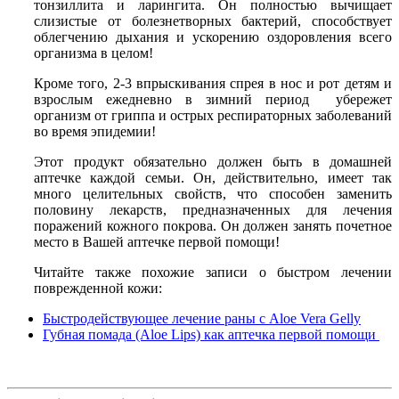
тонзиллита и ларингита. Он полностью вычищает
слизистые от болезнетворных бактерий, способствует
облегчению дыхания и ускорению оздоровления всего
организма в целом!
Кроме того, 2-3 впрыскивания спрея в нос и рот детям и
взрослым ежедневно в зимний период убережет
организм от гриппа и острых респираторных заболеваний
во время эпидемии!
Этот продукт обязательно должен быть в домашней
аптечке каждой семьи. Он, действительно, имеет так
много целительных свойств, что способен заменить
половину лекарств, предназначенных для лечения
поражений кожного покрова. Он должен занять почетное
место в Вашей аптечке первой помощи!
Читайте также похожие записи о быстром лечении
поврежденной кожи:
Быстродействующее лечение раны с Aloe Vera Gelly
Губная помада (Aloe Lips) как аптечка первой помощи