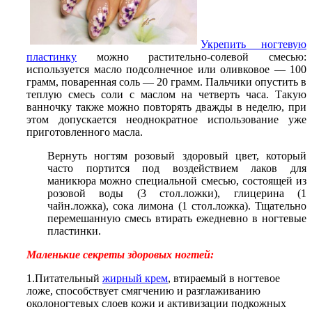
Укрепить ногтевую
пластинку
можно растительно-солевой смесью:
используется масло подсолнечное или оливковое — 100
грамм, поваренная соль — 20 грамм. Пальчики опустить в
теплую смесь соли с маслом на четверть часа. Такую
ванночку также можно повторять дважды в неделю, при
этом допускается неоднократное использование уже
приготовленного масла.
Вернуть ногтям розовый здоровый цвет, который
часто портится под воздействием лаков для
маникюра можно специальной смесью, состоящей из
розовой воды (3 стол.ложки), глицерина (1
чайн.ложка), сока лимона (1 стол.ложка). Тщательно
перемешанную смесь втирать ежедневно в ногтевые
пластинки.
Маленькие секреты здоровых ногтей:
1.Питательный
жирный крем
, втираемый в ногтевое
ложе, способствует смягчению и разглаживанию
околоногтевых слоев кожи и активизации подкожных