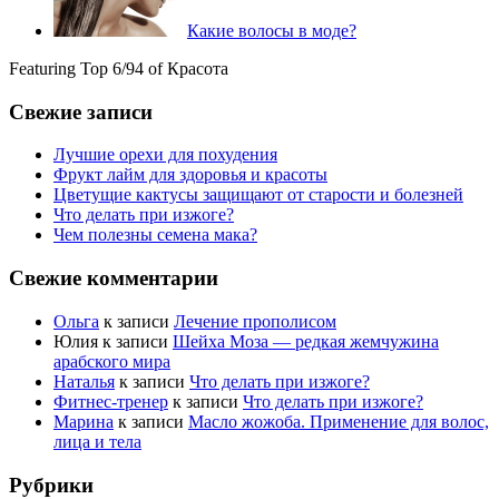
Какие волосы в моде?
Featuring Top 6/94 of Красота
Свежие записи
Лучшие орехи для похудения
Фрукт лайм для здоровья и красоты
Цветущие кактусы защищают от старости и болезней
Что делать при изжоге?
Чем полезны семена мака?
Свежие комментарии
Ольга
к записи
Лечение прополисом
Юлия
к записи
Шейха Моза — редкая жемчужина
арабского мира
Наталья
к записи
Что делать при изжоге?
Фитнес-тренер
к записи
Что делать при изжоге?
Марина
к записи
Масло жожоба. Применение для волос,
лица и тела
Рубрики