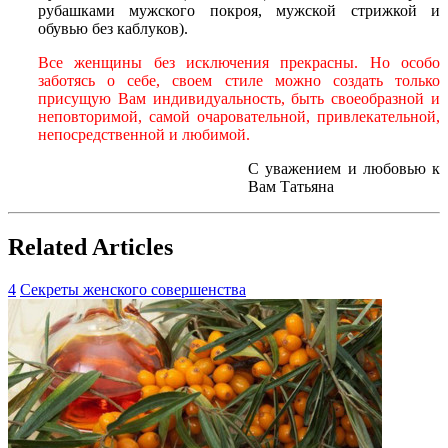
рубашками мужского покроя, мужской стрижкой и
обувью без каблуков).
Все женщины без исключения прекрасны. Но особо
заботясь о себе, своем стиле можно создать только
присущую Вам индивидуальность, быть своеобразной и
неповторимой, самой очаровательной, привлекательной,
непосредственной и любимой.
С уважением и любовью к
Вам Татьяна
Related Articles
4
Секреты женского совершенства