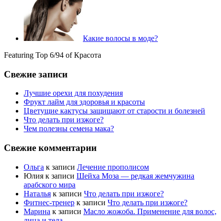
Какие волосы в моде?
Featuring Top 6/94 of Красота
Свежие записи
Лучшие орехи для похудения
Фрукт лайм для здоровья и красоты
Цветущие кактусы защищают от старости и болезней
Что делать при изжоге?
Чем полезны семена мака?
Свежие комментарии
Ольга
к записи
Лечение прополисом
Юлия
к записи
Шейха Моза — редкая жемчужина
арабского мира
Наталья
к записи
Что делать при изжоге?
Фитнес-тренер
к записи
Что делать при изжоге?
Марина
к записи
Масло жожоба. Применение для волос,
лица и тела