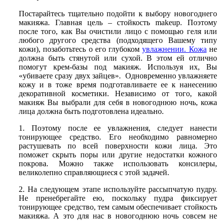
Постарайтесь тщательно подойти к выбору новогоднего
макияжа. Главная цель – стойкость makeup. Поэтому
после того, как Вы очистили лицо с помощью геля или
любого другого средства (подходящего Вашему типу
кожи), позаботьтесь о его глубоком
увлажнении. Кожа
не
должна быть стянутой или сухой. В этом ей отлично
помогут крем-базы под макияж. Используя их, Вы
«убиваете сразу двух зайцев». Одновременно увлажняете
кожу и в тоже время подготавливаете ее к нанесению
декоративной косметики. Независимо от того, какой
макияж Вы выбрали для себя в новогоднюю ночь, кожа
лица должна быть подготовлена идеально.
1. Поэтому после ее увлажнения, следует нанести
тонирующее средство. Его необходимо равномерно
растушевать по всей поверхности кожи лица. Это
поможет скрыть поры или другие недостатки кожного
покрова. Можно также использовать консилеры,
великолепно справляющиеся с этой задачей.
2. На следующем этапе используйте рассыпчатую пудру.
Не пренебрегайте ею, поскольку пудра фиксирует
тонирующее средство, тем самым обеспечивает стойкость
макияжа. А это для нас в новогоднюю ночь совсем не