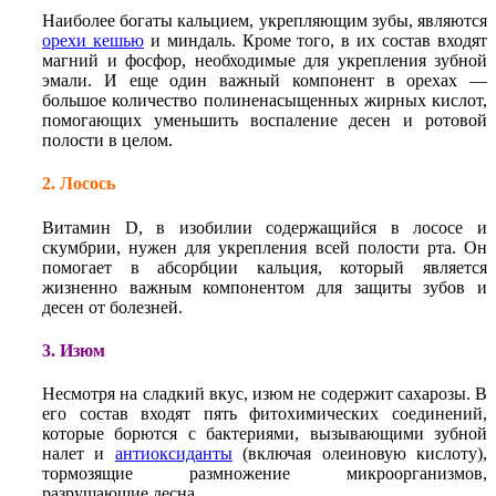
Наиболее богаты кальцием, укрепляющим зубы, являются
орехи кешью
и миндаль. Кроме того, в их состав входят
магний и фосфор, необходимые для укрепления зубной
эмали. И еще один важный компонент в орехах —
большое количество полиненасыщенных жирных кислот,
помогающих уменьшить воспаление десен и ротовой
полости в целом.
2. Лосось
Витамин D, в изобилии содержащийся в лососе и
скумбрии, нужен для укрепления всей полости рта. Он
помогает в абсорбции кальция, который является
жизненно важным компонентом для защиты зубов и
десен от болезней.
3. Изюм
Несмотря на сладкий вкус, изюм не содержит сахарозы. В
его состав входят пять фитохимических соединений,
которые борются с бактериями, вызывающими зубной
налет и
антиоксиданты
(включая олеиновую кислоту),
тормозящие размножение микроорганизмов,
разрушающие десна.