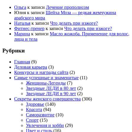
Ольга
к записи
Лечение прополисом
Юлия
к записи
Шейха Моза — редкая жемчужина
арабского мира
Наталья
к записи
Что делать при изжоге?
Фитнес-тренер
к записи
Что делать при изжоге?
Марина
к записи
Масло жожоба. Применение для волос,
лица и тела
Рубрики
Главная
(9)
Деловая карьера
(3)
Конкурсы и награды сайта
(2)
Самые успешные и знаменитые
(11)
Женщины-Легенды
(7)
Звездные ЛЕДИ в 80 лет
(2)
Звездные ЛЕДИ в 90 лет
(2)
Секреты женского совершенства
(306)
Здоровье
(140)
Красота
(94)
Саморазвитие
(10)
Спорт
(15)
Увлечения и хобби
(29)
Цвет и стиль
(16)