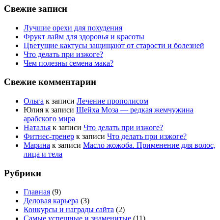
Свежие записи
Лучшие орехи для похудения
Фрукт лайм для здоровья и красоты
Цветущие кактусы защищают от старости и болезней
Что делать при изжоге?
Чем полезны семена мака?
Свежие комментарии
Ольга
к записи
Лечение прополисом
Юлия
к записи
Шейха Моза — редкая жемчужина
арабского мира
Наталья
к записи
Что делать при изжоге?
Фитнес-тренер
к записи
Что делать при изжоге?
Марина
к записи
Масло жожоба. Применение для волос,
лица и тела
Рубрики
Главная
(9)
Деловая карьера
(3)
Конкурсы и награды сайта
(2)
Самые успешные и знаменитые
(11)