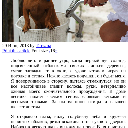
29
Июн, 2013
by
Татьяна
Print this article
Font size
-
16
+
Люблю лето и раннее утро, когда первый луч солнца,
подсвеченный отблесками свежих листьев деревьев,
смело заглядывает в окно, с удовольствием играя на
потолке и стенах. Нежно касаясь подушки, он будит меня.
Я поворачиваюсь в сторону, пытаясь отмахнуться, но он
все настойчивее гладит волосы, руки, нетерпеливо
ожидая моего окончательного пробуждения. В доме
лесника пахнет свежим сеном, еловыми ветками
и
лесными травами. За окном поют птицы и слышен
шелест листвы.
Я открываю глаза, вижу голубизну неба и кружева
перистых облаков, резко вскакиваю от звуков за дверью.
Набросив легкую шаль, выхожу на порог. В пяти метрах