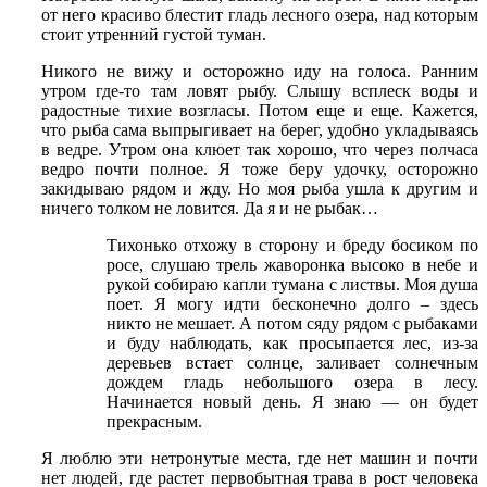
от него красиво блестит гладь лесного озера, над которым
стоит утренний густой туман.
Никого не вижу и осторожно иду на голоса. Ранним
утром где-то там ловят рыбу. Слышу всплеск воды и
радостные тихие возгласы. Потом еще и еще. Кажется,
что рыба сама выпрыгивает на берег, удобно укладываясь
в ведре. Утром она клюет так хорошо, что через полчаса
ведро почти полное. Я тоже беру удочку, осторожно
закидываю рядом и жду. Но моя рыба ушла к другим и
ничего толком не ловится. Да я и не рыбак…
Тихонько отхожу в сторону и бреду босиком по
росе, слушаю трель жаворонка высоко в небе и
рукой собираю капли тумана с листвы. Моя душа
поет. Я могу идти бесконечно долго – здесь
никто не мешает. А потом сяду рядом с рыбаками
и буду наблюдать, как просыпается лес, из-за
деревьев встает солнце, заливает солнечным
дождем гладь небольшого озера в лесу.
Начинается новый день. Я знаю — он будет
прекрасным.
Я люблю эти нетронутые места, где нет машин и почти
нет людей, где растет первобытная трава в рост человека