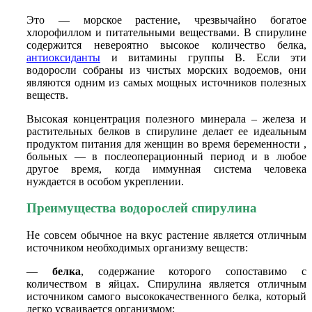
Это — морское растение, чрезвычайно богатое
хлорофиллом и питательными веществами. В спирулине
содержится невероятно высокое количество белка,
антиоксиданты
и витамины группы В. Если эти
водоросли собраны из чистых морских водоемов, они
являются одним из самых мощных источников полезных
веществ.
Высокая концентрация полезного минерала – железа и
растительных белков в спирулине делает ее идеальным
продуктом питания для женщин во время беременности ,
больных — в послеоперационный период и в любое
другое время, когда иммунная система человека
нуждается в особом укреплении.
Преимущества водорослей спирулина
Не совсем обычное на вкус растение является отличным
источником необходимых организму веществ:
—
белка
, содержание которого сопоставимо с
количеством в яйцах. Спирулина является отличным
источником самого высококачественного белка, который
легко усваивается организмом;