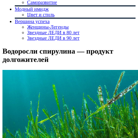
Саморазвитие
Модный имидж
Цвет и стиль
Вершина успеха
Женщины-Легенды
Звездные ЛЕДИ в 80 лет
Звездные ЛЕДИ в 90 лет
Водоросли спирулина — продукт
долгожителей