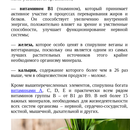
—
витамином В1
(тиамином), который принимает
активное участие в процессах переваривания жиров и
белков. Он способствует увеличению внутренней
энергии, положительно влияет на зрение и умственные
способности, улучшает функционирование нервной
системы;
—
железа,
которое особо ценят в спирулине веганы и
вегетарианцы, поскольку она является одним из самых
лучших растительных источников этого крайне
необходимого организму минерала.
—
кальция,
содержание которого более чем в 26 раз
выше, чем в общеизвестном продукте – молоке.
Кроме вышеперечисленных элементов, спирулина богата
витаминами А
, С, D, E и практически всем рядом
витаминов группы В – от В1 до В9. В ней более 15
важных минералов, необходимых для жизнедеятельности
всех систем организма – нервной, сердечно-сосудистой,
костной, мышечной, дыхательной и других.