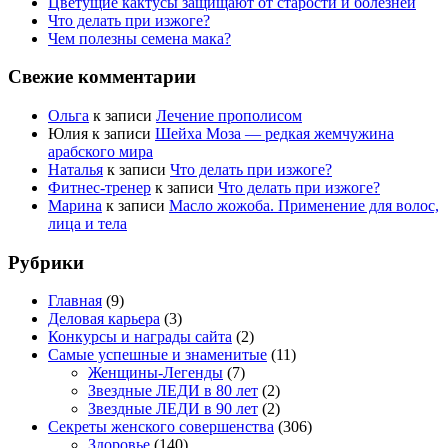
Цветущие кактусы защищают от старости и болезней
Что делать при изжоге?
Чем полезны семена мака?
Свежие комментарии
Ольга
к записи
Лечение прополисом
Юлия
к записи
Шейха Моза — редкая жемчужина
арабского мира
Наталья
к записи
Что делать при изжоге?
Фитнес-тренер
к записи
Что делать при изжоге?
Марина
к записи
Масло жожоба. Применение для волос,
лица и тела
Рубрики
Главная
(9)
Деловая карьера
(3)
Конкурсы и награды сайта
(2)
Самые успешные и знаменитые
(11)
Женщины-Легенды
(7)
Звездные ЛЕДИ в 80 лет
(2)
Звездные ЛЕДИ в 90 лет
(2)
Секреты женского совершенства
(306)
Здоровье
(140)