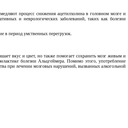
амедляют процесс снижения ацетилхолина в головном мозге и
ативных и неврологических заболеваний, таких как болезни
ие в период умственных перегрузок.
чшает вкус и цвет, но также помогает сохранить мозг живым и
филактике болезни Альцгеймера. Помимо этого, употребление
ства при лечении мозговых нарушений, вызванных алкогольной