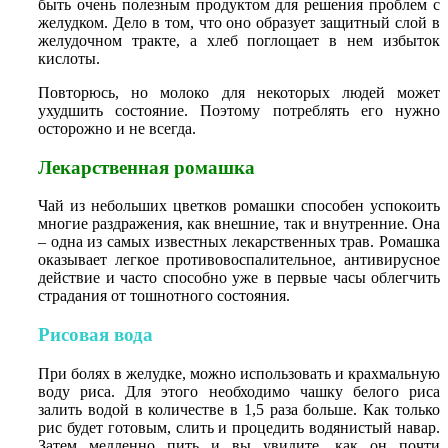
быть очень полезным продуктом для решения проблем с
желудком. Дело в том, что оно образует защитный слой в
желудочном тракте, а хлеб поглощает в нем избыток
кислоты.
Повторюсь, но молоко для некоторых людей может
ухудшить состояние. Поэтому потреблять его нужно
осторожно и не всегда.
Лекарственная ромашка
Чай из небольших цветков ромашки способен успокоить
многие раздражения, как внешние, так и внутренние. Она
– одна из самых известных лекарственных трав. Ромашка
оказывает легкое противовоспалительное, антивирусное
действие и часто способно уже в первые часы облегчить
страдания от тошнотного состояния.
Рисовая вода
При болях в желудке, можно использовать и крахмальную
воду риса. Для этого необходимо чашку белого риса
залить водой в количестве в 1,5 раза больше. Как только
рис будет готовым, слить и процедить водянистый навар.
Затем медленно пить и вы увидите, как он почти