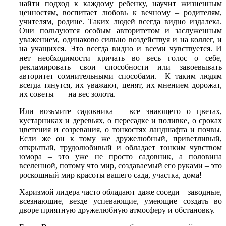
найти подход к каждому ребенку, научит жизненным
ценностям, воспитает любовь к вечному – родителям,
учителям, родине. Таких людей всегда видно издалека.
Они пользуются особым авторитетом и заслуженным
уважением, одинаково сильно воздействуя и на коллег, и
на учащихся. Это всегда видно и всеми чувствуется. И
нет необходимости кричать во весь голос о себе,
рекламировать свои способности или завоевывать
авторитет сомнительными способами. К таким людям
всегда тянутся, их уважают, ценят, их мнением дорожат,
их советы — на вес золота.
Или возьмите садовника – все знающего о цветах,
кустарниках и деревьях, о пересадке и поливке, о сроках
цветения и созревания, о тонкостях ландшафта и почвы.
Если же он к тому же дружелюбный, приветливый,
открытый, трудолюбивый и обладает тонким чувством
юмора – это уже не просто садовник, а половина
вселенной, потому что мир, создаваемый его руками – это
роскошный мир красоты вашего сада, участка, дома!
Харизмой лидера часто обладают даже соседи – заводные,
всезнающие, везде успевающие, умеющие создать во
дворе приятную дружелюбную атмосферу и обстановку.