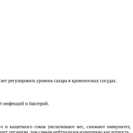
ет регулировать уровень сахара в кровеносных сосудах.
т инфекций и бактерий.
о и кишечного соков увеличивают вес, снижают иммунитет,
вает организм, тем самым нейтрализуя излишнюю кислотность.