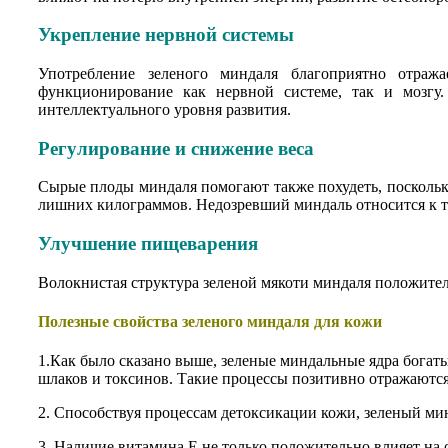
Укрепление нервной системы
Употребление зеленого миндаля благоприятно отраж
функционирование как нервной системе, так и мозгу
интеллектуального уровня развития.
Регулирование и снижение веса
Сырые плоды миндаля помогают также похудеть, поскольк
лишних килограммов. Недозревший миндаль относится к т
Улучшение пищеварения
Волокнистая структура зеленой мякоти миндаля положите
Полезные свойства зеленого миндаля для кожи
1.Как было сказано выше, зеленые миндальные ядра богат
шлаков и токсинов. Такие процессы позитивно отражаются 
2. Способствуя процессам детоксикации кожи, зеленый мин
3. Наличие витамина Е не только положительно влияет на