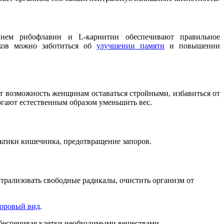
 нем рибофлавин и L-карнитин обеспечивают правильное
ехов можно заботиться об
улучшении памяти
и повышении
т возможность женщинам оставаться стройными, избавиться от
гают естественным образом уменьшить вес.
ьтики кишечника, предотвращение запоров.
йтрализовать свободные радикалы, очистить организм от
доровый вид
.
обеспечивая клетки необходимыми веществами.