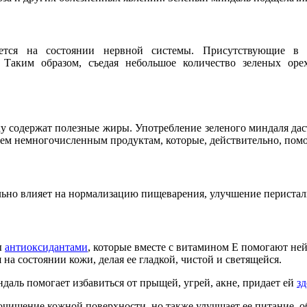
ается на состоянии нервной системы. Присутствующие в
. Таким образом, съедая небольшое количество зеленых ор
у содержат полезные жиры. Употребление зеленого миндаля дас
ем немногочисленным продуктам, которые, действительно, помо
льно влияет на нормализацию пищеварения, улучшение перистал
ы
антиоксидантами
, которые вместе с витамином Е помогают не
на состоянии кожи, делая ее гладкой, чистой и светящейся.
даль помогает избавиться от прыщей, угрей, акне, придает ей
з
 очищение кожной поверхности, но также улучшает ее питание, 