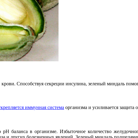
крови. Способствуя секреции инсулина, зеленый миндаль помога
укрепляется иммунная система
организма и усиливается защита о
pH баланса в организме. Избыточное количество желудочног
оза и других болезненных явлений. Зеленый миндаль подщелачи