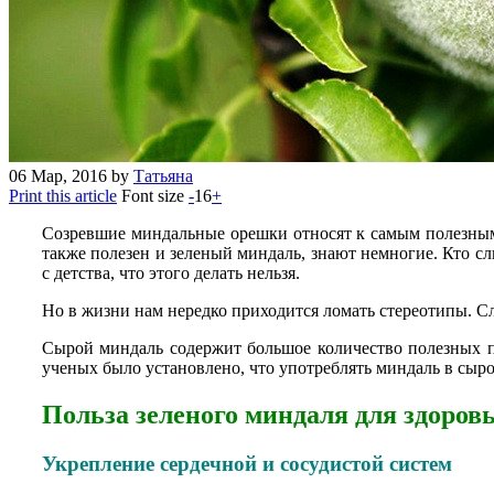
06
Мар, 2016
by
Татьяна
Print this article
Font size
-
16
+
Созревшие миндальные орешки относят к самым полезным п
также полезен и зеленый миндаль, знают немногие. Кто с
с детства, что этого делать нельзя.
Но в жизни нам нередко приходится ломать стереотипы. С
Сырой миндаль содержит большое количество полезных п
ученых было установлено, что употреблять миндаль в сыром
Польза зеленого миндаля для здоров
Укрепление сердечной и сосудистой систем