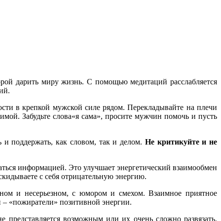
орой дарить миру жизнь. С помощью медитаций расслабляется
ий.
ости в крепкой мужской силе рядом. Перекладывайте на плечи
имой. Забудьте слова«я сама», просите мужчин помочь и пусть
 и поддержать, как словом, так и делом.
Не критикуйте и не
аться информацией. Это улучшает энергетический взаимообмен
кидываете с себя отрицательную энергию.
чном и несерьезном, с юмором и смехом. Взаимное приятное
и – «пожиратели» позитивной энергии.
е представляется возможным или их очень сложно развязать.