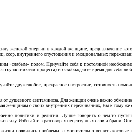
силу женской энергии в каждой женщине, предназначение кот
диц, ссор, внутреннего опустошения и эмоциональных переживан
нским «слабым» полом. Приучайте себя к постоянной необходим
я соучастниками процесса) и освобождайте время для себя люб
лучайте дружелюбие, прекрасное настроение, готовность помочь
я от душевного авитаминоза. Для женщин очень важно обменив
ая женщинам о своих внутренних переживаниях, Вы к тому же с
обенно политики и религии. Лучше говорить о чем-то пустя
ит силу. Избегайте в разговорах нецензурных слов и брани. Он
 жизни появились проблемы, самостоятельно решить которые н