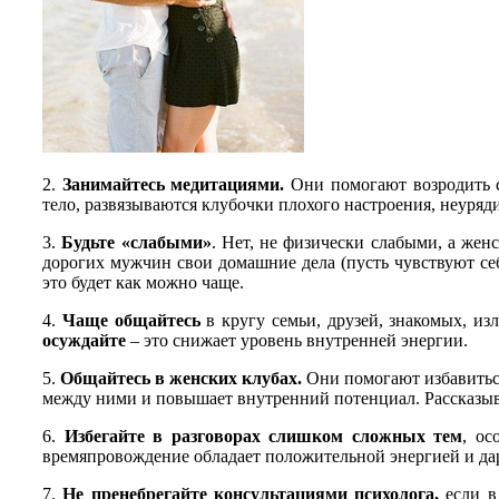
2.
Занимайтесь медитациями.
Они помогают возродить 
тело, развязываются клубочки плохого настроения, неуря
3.
Будьте «слабыми»
. Нет, не физически слабыми, а же
дорогих мужчин свои домашние дела (пусть чувствуют себ
это будет как можно чаще.
4.
Чаще общайтесь
в кругу семьи, друзей, знакомых, из
осуждайте
– это снижает уровень внутренней энергии.
5.
Общайтесь в женских клубах.
Они помогают избавитьс
между ними и повышает внутренний потенциал. Рассказыв
6.
Избегайте в разговорах слишком сложных тем
, ос
времяпровождение обладает положительной энергией и дар
7.
Не пренебрегайте консультациями психолога,
если в