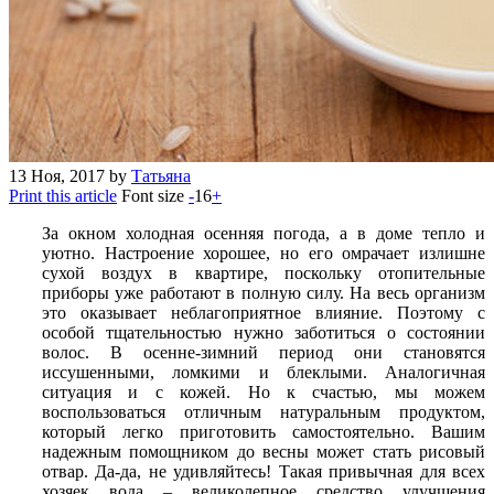
13
Ноя, 2017
by
Татьяна
Print this article
Font size
-
16
+
За окном холодная осенняя погода, а в доме тепло и
уютно. Настроение хорошее, но его омрачает излишне
сухой воздух в квартире, поскольку отопительные
приборы уже работают в полную силу. На весь организм
это оказывает неблагоприятное влияние. Поэтому с
особой тщательностью нужно заботиться о состоянии
волос. В осенне-зимний период они становятся
иссушенными, ломкими и блеклыми. Аналогичная
ситуация и с кожей. Но к счастью, мы можем
воспользоваться отличным натуральным продуктом,
который легко приготовить самостоятельно. Вашим
надежным помощником до весны может стать рисовый
отвар. Да-да, не удивляйтесь! Такая привычная для всех
хозяек вода – великолепное средство улучшения