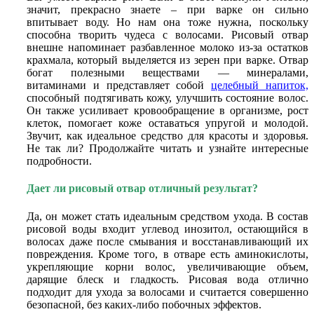
значит, прекрасно знаете – при варке он сильно
впитывает воду. Но нам она тоже нужна, поскольку
способна творить чудеса с волосами. Рисовый отвар
внешне напоминает разбавленное молоко из-за остатков
крахмала, который выделяется из зерен при варке. Отвар
богат полезными веществами — минералами,
витаминами и представляет собой
целебный напиток,
способный подтягивать кожу, улучшить состояние волос.
Он также усиливает кровообращение в организме, рост
клеток, помогает коже оставаться упругой и молодой.
Звучит, как идеальное средство для красоты и здоровья.
Не так ли? Продолжайте читать и узнайте интересные
подробности.
Дает ли рисовый отвар отличный результат?
Да, он может стать идеальным средством ухода. В состав
рисовой воды входит углевод инозитол, остающийся в
волосах даже после смывания и восстанавливающий их
повреждения. Кроме того, в отваре есть аминокислоты,
укрепляющие корни волос, увеличивающие объем,
дарящие блеск и гладкость. Рисовая вода отлично
подходит для ухода за волосами и считается совершенно
безопасной, без каких-либо побочных эффектов.