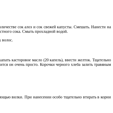
оличестве сок алоэ и сок свежей капусты. Смешать. Нанести на
стного сока. Смыть прохладной водой.
 волос.
апать касторовое масло (20 капель), ввести желток. Тщательно
тся он очень просто. Корочки черного хлеба залить травяным
омощью вилки. При нанесении особо тщательно втирать в корни