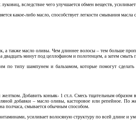
х луковиц, вследствие чего улучшается обмен веществ, усиливае
ляется какое-либо масло, способствует легкости смывания масла
ньяк, а также масло оливы. Чем длиннее волосы – тем больше 
а двадцать минут под целлофаном и полотенцем, а затем смыть 
им по типу шампунем и бальзамом, которые помогут сделать
 и желтком. Добавить коньяк- 1 ст.л. Смесь тщательным образом 
сляной добавки – масло оливы, касторовое или репейное. По 
 на полчаса, смывается обычным способом.
х витаминами, усиливает волосяную структуру по всей длине и у