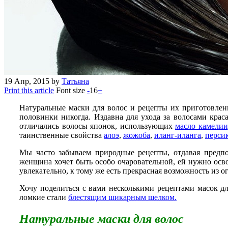
19
Апр, 2015
by
Татьяна
Print this article
Font size
-
16
+
Натуральные маски для волос и рецепты их приготовлени
половинки никогда. Издавна для ухода за волосами кра
отличались волосы японок, использующих
масло камелии
таинственные свойства
алоэ
,
жожоба
,
иланг-иланга
,
перси
Мы часто забываем природные рецепты, отдавая предпоч
женщина хочет быть особо очаровательной, ей нужно осво
увлекательно, к тому же есть прекрасная возможность из 
Хочу поделиться с вами несколькими рецептами масок дл
ломкие стали
блестящим шикарным шелком.
Натуральные маски для волос