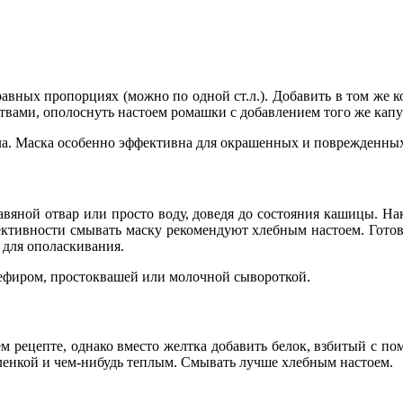
авных пропорциях (можно по одной ст.л.). Добавить в том же к
твами, ополоснуть настоем ромашки с добавлением того же капу
а. Маска особенно эффективна для окрашенных и поврежденных
равяной отвар или просто воду, доведя до состояния кашицы. Нак
ктивности смывать маску рекомендуют хлебным настоем. Готови
ь для ополаскивания.
кефиром, простоквашей или молочной сывороткой.
м рецепте, однако вместо желтка добавить белок, взбитый с п
 пленкой и чем-нибудь теплым. Смывать лучше хлебным настоем.