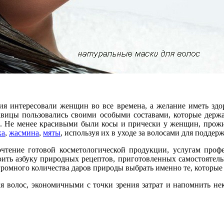
я интересовали женщин во все времена, а желание иметь здор
савицы пользовались своими особыми составами, которые держ
. Не менее красивыми были косы и прически у женщин, прож
ка
,
жасмина
,
мяты
, используя их в уходе за волосами для подде
тение готовой косметологической продукции, услугам профес
ить азбуку природных рецептов, приготовленных самостоятельн
огромного количества даров природы выбрать именно те, которы
я волос, экономичными с точки зрения затрат и напомнить не