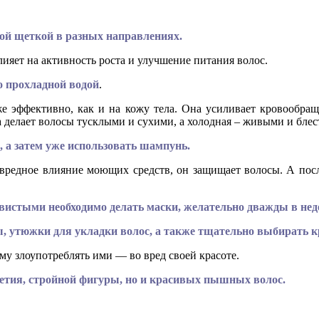
ой щеткой в разных направлениях.
ияет на активность роста и улучшение питания волос.
о прохладной водой
.
же эффективно, как и на кожу тела. Она усиливает кровообращ
а делает волосы тусклыми и сухими, а холодная – живыми и бле
 а затем уже использовать шампунь.
редное влияние моющих средств, он защищает волосы. А посл
истыми необходимо делать маски, желательно дважды в нед
 утюжки для укладки волос, а также тщательно выбирать кр
у злоупотреблять ими — во вред своей красоте.
летия, стройной фигуры, но и красивых пышных волос.