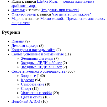
Юлия
к записи
Шейха Моза — редкая жемчужина
арабского мира
Наталья
к записи
Что делать при изжоге?
Фитнес-тренер
к записи
Что делать при изжоге?
Марина
к записи
Масло жожоба. Применение для волос,
лица и тела
Рубрики
Главная
(9)
Деловая карьера
(3)
Конкурсы и награды сайта
(2)
Самые успешные и знаменитые
(11)
Женщины-Легенды
(7)
Звездные ЛЕДИ в 80 лет
(2)
Звездные ЛЕДИ в 90 лет
(2)
Секреты женского совершенства
(306)
Здоровье
(140)
Красота
(94)
Саморазвитие
(10)
Спорт
(15)
Увлечения и хобби
(29)
Цвет и стиль
(16)
Целебный АЛОЭ
(10)