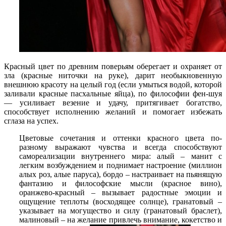
Красный цвет по древним поверьям оберегает и охраняет от
зла (красные ниточки на руке), дарит необыкновенную
внешнюю красоту на целый год (если умыться водой, которой
заливали красные пасхальные яйца), по философии фен-шуя
— усиливает везение и удачу, притягивает богатство,
способствует исполнению желаний и помогает избежать
сглаза на успех.
Цветовые сочетания и оттенки красного цвета по-
разному выражают чувства и всегда способствуют
самореализации внутреннего мира: алый – манит с
легким возбуждением и поднимает настроение (миллион
алых роз, алые паруса), бордо – настраивает на пьянящую
фантазию и философские мысли (красное вино),
оранжево-красный – вызывает радостные эмоции и
ощущение теплоты (восходящее солнце), гранатовый –
указывает на могущество и силу (гранатовый браслет),
малиновый – на желание привлечь внимание, кокетство и