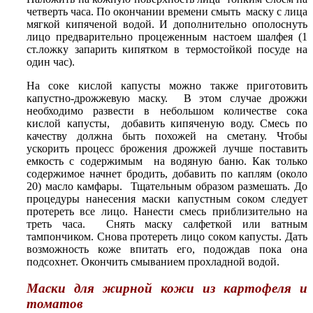
четверть часа. По окончании времени смыть маску с лица
мягкой кипяченой водой. И дополнительно ополоснуть
лицо предварительно процеженным настоем шалфея (1
ст.ложку запарить кипятком в термостойкой посуде на
один час).
На соке кислой капусты можно также приготовить
капустно-дрожжевую маску. В этом случае дрожжи
необходимо развести в небольшом количестве сока
кислой капусты, добавить кипяченую воду. Смесь по
качеству должна быть похожей на сметану. Чтобы
ускорить процесс брожения дрожжей лучше поставить
емкость с содержимым на водяную баню. Как только
содержимое начнет бродить, добавить по каплям (около
20) масло камфары. Тщательным образом размешать. До
процедуры нанесения маски капустным соком следует
протереть все лицо. Нанести смесь приблизительно на
треть часа. Снять маску салфеткой или ватным
тампончиком. Снова протереть лицо соком капусты. Дать
возможность коже впитать его, подождав пока она
подсохнет. Окончить смыванием прохладной водой.
Маски для жирной кожи из картофеля и
томатов