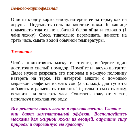
Белково-картофельная
Очистить одну картофелину, натереть ее на терке, как на
деруны. Подсыпать соль на кончике ножа. К кашице
подмешать тщательно взбитый белок яйца и толокно (1
чайн.ложку). Смесь тщательно перемешать, нанести на
треть часа, смыть водой обычной температуры.
Томатная
Чтобы приготовить маску из томата, выберите один
достаточно спелый помидор. Помойте и насухо вытрите.
Далее нужно разрезать его пополам и каждую половину
натереть на терке. Из натертой мякоти с помощью
марлевой салфетки выжать сок (2 ст.лож.), для густоты
добавить и размешать толокно. Тщательно смазать кожу,
оставить на четверть часа. Очистить кожу от маски,
используя прохладную воду.
Все рецепты очень легкие в приготовлении. Главное —
они дают замечательный эффект. Воспользуйтесь
масками для жирной кожи из овощей, ощутите силу
природы и дарованную ею красоту!