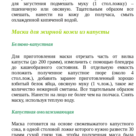
для загустения подмешать муку (1 стол.ложку) –
пшеничную или овсяную. Тщательным образом все
смешать, нанести на кожу до получаса, смыть
охлажденной кипяченой водой.
Маски для жирной кожи из капусты
Белково-капустная
Для приготовления маски отрезать часть от вилка
капусты (до 200 грамм), измельчить с помощью блендера
до кашеобразного состояния. В отдельную емкость
положить полученное капустное пюре (около 4
стол.лож.), добавить заранее приготовленный хорошо
взбитый белок яйца, овсяную муку (1 ч.лож.), такое же
количество нежирной сметаны. Все тщательным образом
смешать. Нанести на лицо не более чем на полчаса. Снять
маску, используя теплую воду.
Капустная омолаживающая
Маска готовится на основе свежевыжатого капустного
сока, в одной столовой ложке которого нужно развести 30
грамм сухой грязи так, чтобы полученная масса была