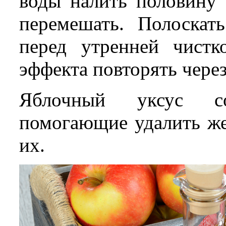
воды налить половину 
перемешать. Полоскат
перед утренней чистк
эффекта повторять через
Яблочный уксус со
помогающие удалить же
их.