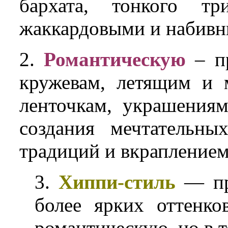
бархата, тонкого тр
жаккардовыми и набивн
2.
Романтическую
– пр
кружевам, летящим и 
ленточкам, украшения
создания мечтательны
традиций и вкраплением
3.
Хиппи-стиль
— пре
более ярких оттенко
романтическую, но в 