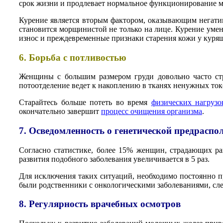
срок жизни и продлевает нормальное функционирование м
Курение является вторым фактором, оказывающим негатив
становится морщинистой не только на лице. Курение умен
износ и преждевременные признаки старения кожи у кур
6. Борьба с потливостью
Женщины с большим размером груди довольно часто стр
потоотделение ведет к накоплению в тканях ненужных ток
Старайтесь больше потеть во время
физических нагрузо
окончательно завершит
процесс очищения организма
.
7. Осведомленность о генетической предраспо
Согласно статистике, более 15% женщин, страдающих ра
развития подобного заболевания увеличивается в 5 раз.
Для исключения таких ситуаций, необходимо постоянно п
были родственники с онкологическими заболеваниями, след
8. Регулярность врачебных осмотров