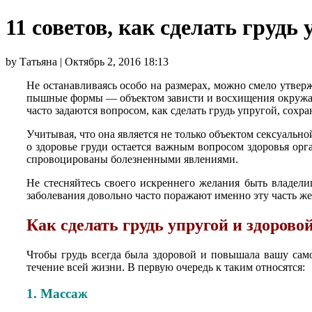
11 советов, как сделать грудь
by Татьяна | Октябрь 2, 2016 18:13
Не останавливаясь особо на размерах, можно смело утвер
пышные формы — объектом зависти и восхищения окружающ
часто задаются вопросом, как сделать грудь упругой, сох
Учитывая, что она является не только объектом сексуаль
о здоровье груди остается важным вопросом здоровья о
спровоцированы болезненными явлениями.
Не стесняйтесь своего искреннего желания быть владелиц
заболевания довольно часто поражают именно эту часть ж
Как сделать грудь упругой и здорово
Чтобы грудь всегда была здоровой и повышала вашу само
течение всей жизни. В первую очередь к таким относятся:
1. Массаж