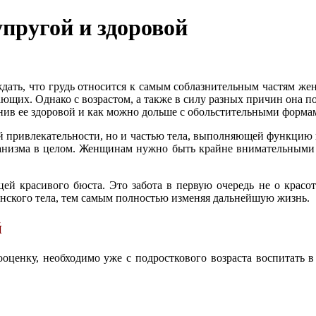
 упругой и здоровой
ждать, что грудь относится к самым соблазнительным частям же
их. Однако с возрастом, а также в силу разных причин она по
ранив ее здоровой и как можно дольше с обольстительными форма
ной привлекательности, но и частью тела, выполняющей функци
рганизма в целом. Женщинам нужно быть крайне внимательным
ей красивого бюста. Это забота в первую очередь не о красоте,
енского тела, тем самым полностью изменяя дальнейшую жизнь.
й
оценку, необходимо уже с подросткового возраста воспитать в