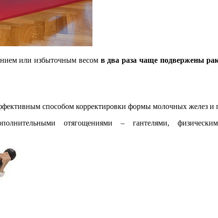
ением или избыточным весом
в два раза чаще подвержены ра
ффективным способом корректировки формы молочных желез и 
ополнительными отягощениями – гантелями, физическ