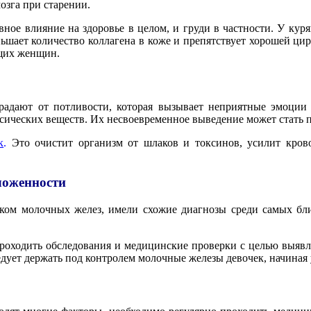
озга при старении.
ное влияние на здоровье в целом, и груди в частности. У кур
ьшает количество коллагена в коже и препятствует хорошей ци
ящих женщин.
адают от потливости, которая вызывает неприятные эмоции 
сических веществ. Их несвоевременное выведение может стать 
к
.
Это очистит организм от шлаков и токсинов, усилит кров
ложенности
ком молочных желез, имели схожие диагнозы среди самых бли
роходить обследования и медицинские проверки с целью выявле
ует держать под контролем молочные железы девочек, начиная у