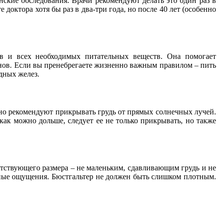
ские обследования. Врачи рекомендуют делать это один раз в
доктора хотя бы раз в два-три года, но после 40 лет (особенно
в и всех необходимых питательных веществ. Она помогает
нов. Если вы пренебрегаете жизненно важным правилом – пить
удных желез.
ьно рекомендуют прикрывать грудь от прямых солнечных лучей.
ак можно дольше, следует ее не только прикрывать, но также
етствующего размера – не маленьким, сдавливающим грудь и не
тные ощущения. Бюстгальтер не должен быть слишком плотным.