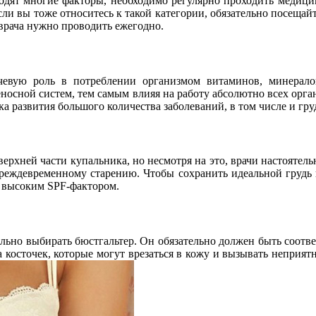
дят многие факторы, необходимо регулярно проходить медицин
и вы тоже относитесь к такой категории, обязательно посещайте 
 врача нужно проводить ежегодно.
чевую роль в потреблении организмом витаминов, минерало
сной систем, тем самым влияя на работу абсолютно всех орга
ска развития большого количества заболеваний, в том числе и гр
верхней части купальника, но несмотря на это, врачи настоятел
реждевременному старению. Чтобы сохранить идеальной грудь к
 высоким SPF-фактором.
ильно выбирать бюстгальтер. Он обязательно должен быть соотв
 косточек, которые могут врезаться в кожу и вызывать неприя