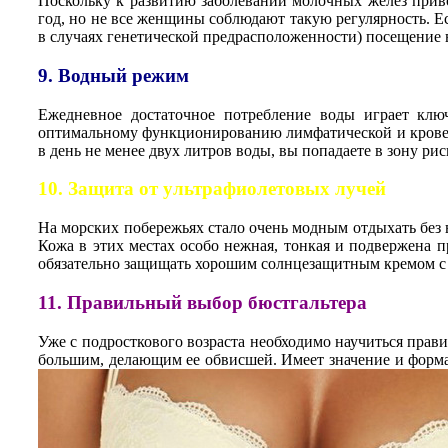
Поскольку к развитию заболеваний молочных желез приво
год, но не все женщины соблюдают такую регулярность. Есл
в случаях генетической предрасположенности) посещение
9. Водный режим
Ежедневное достаточное потребление воды играет клю
оптимальному функционированию лимфатической и кровено
в день не менее двух литров воды, вы попадаете в зону ри
10. Защита от ультрафиолетовых лучей
На морских побережьях стало очень модным отдыхать без 
Кожа в этих местах особо нежная, тонкая и подвержена п
обязательно защищать хорошим солнцезащитным кремом с
11. Правильный выбор бюстгальтера
Уже с подросткового возраста необходимо научиться прав
большим, делающим ее обвисшей. Имеет значение и форма