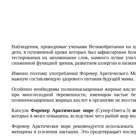
Наблюдения, проводимые учеными Великобритании на пр
дети, в пуповинной крови которых был зафиксирован бол
тестировании на запоминание слов, намного лучше учили
сниженной функцией зрения, развитием аллергии и низки
Именно поэтому употребление Форевер Арктического Мор
важную составляющую здорового питания будущей мамы.
Особенно необходимы полиненасыщенные жирные кислоты
при многоплодной беременности, имеющим частые бер
полиненасыщенных жирных кислот в организме не восстан
Капсула
Форевер Арктическое море
(Супер-Омега-3)
и
которых в мозге повышена, вследствие чего рыбий жир мо
Форевер Арктическое море рекомендуется использовать 
женщины и усиления лактации. Это предотвращает послеро