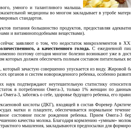
вого, умного и талантливого малыша.
оказательной медицины во многом закладывает в утробе матер
 мировых стандартов.
ктов питания большинство продуктов, предоставляя адекватны
инами и витаминоподобными веществами).
ейчас заявляют о том, что недостаток микроэлементов в ХХI
оличественного, а качественного голода.
С ежедневной пищ
 именно поэтому сегодня многие болезни возникают уже в дост
 которых должен обеспечить полным составом питательных веще
 который зачастую совершенно упускается из виду. Жировой ба
всех органов и систем новорожденного ребенка, особенно развит
 наук подтверждают неутешительную статистику относитель
статок в потреблении Омега-3, только 1% женщин по данным
ега-3, заботясь о себе, здоровье будущего ребенка, его прави
саеновой кислоты (ДКГ), входящей в состав Форевер Арктичес
судах матки и плаценте, обеспечивается нормальное течение
ивное состояние после рождения ребенка. Прием Омега-3 бе
учшению качества молока. Благодаря кормлению «умным» молок
бстрактного мышления, закладываются предпосылки для формиро