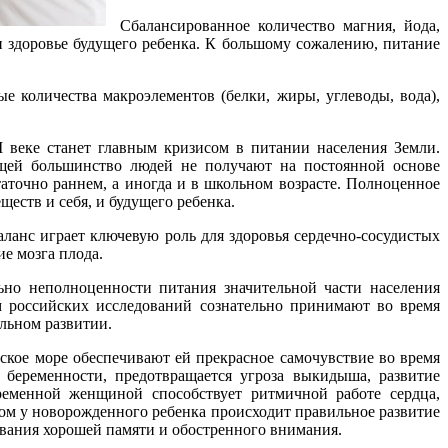
Сбалансированное количество магния, йода,
и здоровье будущего ребенка. К большому сожалению, питание
е количества макроэлементов (белки, жиры, углеводы, вода),
 веке станет главным кризисом в питании населения Земли.
ей большинство людей не получают на постоянной основе
аточно раннем, а иногда и в школьном возрасте. Полноценное
ств и себя, и будущего ребенка.
ланс играет ключевую роль для здоровья сердечно-сосудистых
ие мозга плода.
но неполноценности питания значительной части населения
 российских исследований сознательно принимают во время
льном развитии.
кое море обеспечивают ей прекрасное самочувствие во время
 беременности, предотвращается угроза выкидыша, развитие
ременной женщиной способствует ритмичной работе сердца,
ом у новорожденного ребенка происходит правильное развитие
вания хорошей памяти и обостренного внимания.