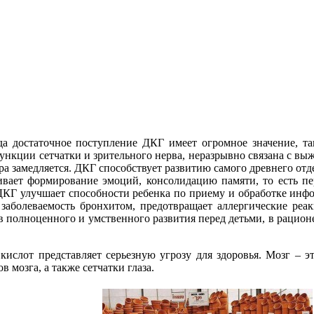
да достаточное поступление ДКГ имеет огромное значение, т
ункции сетчатки и зрительного нерва, неразрывно связана с вы
ра замедляется. ДКГ способствует развитию самого древнего отде
ивает формирование эмоций, консолидацию памяти, то есть пе
ДКГ улучшает способности ребенка по приему и обработке инф
 заболеваемость бронхитом, предотвращает аллергические реа
полноценного и умственного развития перед детьми, в рационе
слот представляет серьезную угрозу для здоровья. Мозг – э
 мозга, а также сетчатки глаза.