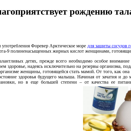
лагоприятствует рождению тал
ии употребления Форевер Арктическое море
для защиты сосудов г
мега-9 полиненасыщенных жирных кислот женщинами, готовящи
талантливых детях, прежде всего необходимо особое внимание
ем здоровье, надеясь исключительно на резервы организма, по
 организме женщины,
готовящейся стать мамой. От того, как она
состояние здоровья будущего малыша. Начиная от зачатия и до
ановки, но в еще большей степени – от качества ее питан