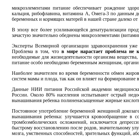
микроэлементами питание обеспечивает рождение здоро
кальция, рибофлавина, витамина А, Омега-3 по данным д
беременных и кормящих матерей в нашей стране далеко от
В эпоху все более усиливающейся денатурализации проду
зачастую значительно обеднены микроэлементами (витам
Эксперты Всемирной организации здравоохранения уже с
Проблема в том, что
в мире нарастает проблема не к
необходимые для жизнедеятельности организма вещества,
питание особо необходимо беременным женщинам, организм
Наиболее значителен во время беременности обмен жиров,
систем мамы и плода, так как он влияет на формирование 
Данные НИИ питания Российской академии медицинских
России. Около 80% населения испытывают острый недо
вынашивания ребенка полиненасыщенные жирные кислоты Ом
Постоянное употребление беременной женщиной докозагек
вынашивания ребенка: улучшается кровообращение в со
тромбоэмболических осложнений, исключается депресс
быстрому восстановлению после родов, значительному ул
мозга, умственных способностей, зрительных функций, а