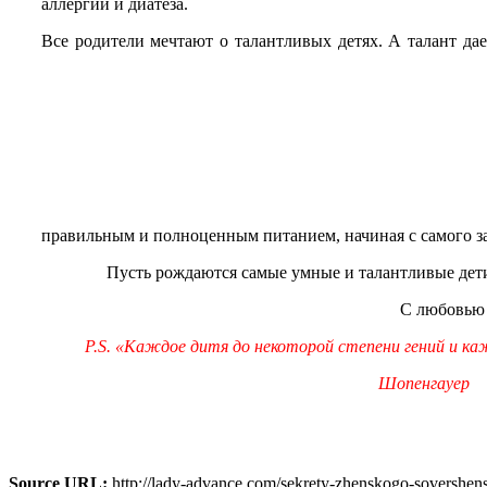
аллергии и диатеза.
Все родители мечтают о талантливых детях. А талант да
правильным и полноценным питанием, начиная с самого з
Пусть рождаются самые умные и талантливые дет
С любовью 
P.S. «Каждое дитя до некоторой степени гений и 
Шопенгауер
Source URL:
http://lady-advance.com/sekrety-zhenskogo-sovershenst