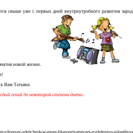
ется свыше уже с первых дней внутриутробного развития заро
ачатия новой жизни.
и!
к Вам Татьяна
каждый гений до некоторой степени дитя».
va/forever-arkticheskoe-more-blagopriyatstvuet-rozhdeniyu-talantlivyx