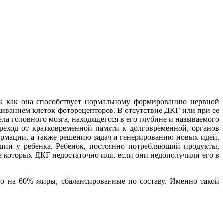
ак как она способствует нормальному формированию нервной
живанием клеток фоторецепторов. В отсутствие ДКГ или при ее
ла головного мозга, находящегося в его глубине и называемого
реход от кратковременной памяти к долговременной, органов
ормации, а также решению задач и генерированию новых идей.
кции у ребенка. Ребенок, постоянно потребляющий продукты,
 которых ДКГ недостаточно или, если они недополучили его в
то на 60% жиры, сбалансированные по составу. Именно такой