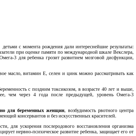
детьми с момента рождения дали интереснейшие результаты:
азатели при оценке памяти по международной шкале Векслера,
Омега-3 для ребенка грозит развитием мозговой дисфункции,
ое масло, витамин Е, селен и цинк можно рассматривать как
енность с поздним токсикозом, в возрасте 40 лет и выше,
е, чем через 4 года после предыдущей, уровень Омега-3
нно для беременных женщин
, возбудимость рвотного центра
меющий консервантов и без искусственных красителей.
сти, для ускорения послеродового восстановления организма
ирует нервно-психическое развитие ребенка, защищает его от