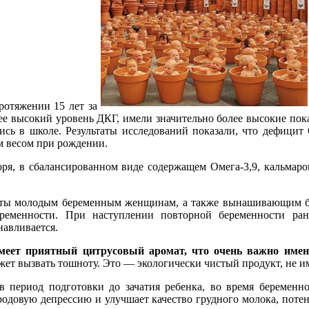
отяжении 15 лет за
ее высокий уровень ДКГ, имели значительно более высокие пок
сь в школе. Результаты исследований показали, что дефицит 
м весом при рождении.
я, в сбалансированном виде содержащем Омега-3,9, кальмаров
 молодым беременным женщинам, а также вынашивающим берем
еменности. При наступлении повторной беременности ране
авливается.
меет приятный цитрусовый аромат, что очень важно име
жет вызвать тошноту. Это — экологически чистый продукт, не и
в период подготовки до зачатия ребенка, во время беременно
довую депрессию и улучшает качество грудного молока, потенц